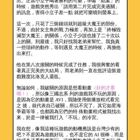
出。正當小立子喝著勝利的可樂，準備「結案」的
時候，遊戲突然秀出「請用第二片完成完美過關」
的訊息，害得小立子差一點 就把可樂噴到螢幕上。
這一次，只花了三個鐘頭就到超級大魔王的部份。
不過，由於女主角的戰 力極差，再加上是「終極毀
滅型大魔王」的關係，小立子少說也接了二十次以
上的關。到最後，我只好找我老弟來幫忙。我負責
一些瑣碎的動作，等到遇見 大魔王的時候，再換他
出來打。
他在第八次接關的時候完成了任務，我很興奮的看
著真正完美的大結局， 而老弟則一直在批評這個遊
戲難度比洛克人還低。
無論如何，我破關的原因是想看動畫
（好的才看
哦！）
，所以像三國志系 列的遊戲我不玩的原因，
是因為它的動畫是 AVI，我隨便用個播放程式看完
之 後，就代表自己破關，所以不完了。其它如星海
爭霸等等，也都因為它們的特 殊動畫程式被我找出
來，於是一律被我打入「不玩」的冷宮。
我在想，像我這種玩遊戲的動機應該是台灣少有的
吧？不是因為遊戲好玩 ，也不是它的 AI 很棒，而是