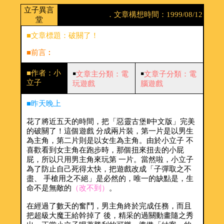
立子異言
．文章構想時間：1999/08/12
堂
■文章標題：破關了！
■前言︰
■作者：小
￭
文章主分類：電
￭
文章子分類：電
立子
玩遊戲
腦遊戲
■昨天晚上
花了將近五天的時間，把「惡靈古堡Ⅱ中文版」完美
的破關了！這個遊戲 分成兩片裝，第一片是以男生
為主角，第二片則是以女生為主角。由於小立子 不
喜歡看到女主角在跑步時，那個扭來扭去的小屁
屁，所以只用男主角來玩第 一片。當然啦，小立子
為了防止自己死得太快，把遊戲改成「子彈取之不
盡、 手槍用之不絕」是必然的，唯一的缺點是，生
命不是無敵的
（改不到）
。
在經過了數天的奮鬥，男主角終於完成任務，而且
把超級大魔王給幹掉了 後，精采的過關動畫隨之秀