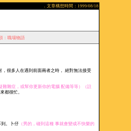
．文章構想時間：1999/08/18
類：職場物語
何，很多人在遇到前面兩者之時， 絕對無法接受
的疑難雜症，或幫你更新你的電腦 配備等等）
（註
起來都很忙。
不到。卜仔
（男的，碰到這種 事就會變成不快樂的