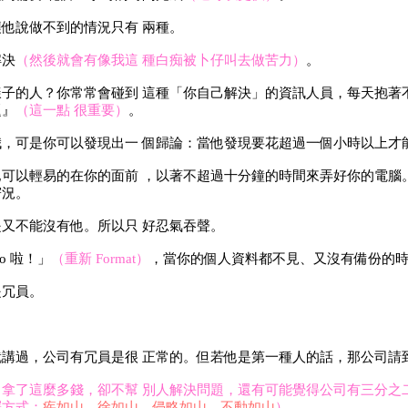
他說做不到的情況只有 兩種。
解決
（然後就會有像我這 種白痴被卜仔叫去做苦力）
。
子的人？你常常會碰到 這種「你自己解決」的資訊人員，每天抱著
題』
（這一點 很重要）
。
，可是你可以發現出一 個歸論：當他發現要花超過一個小時以上才
可以輕易的在你的面前 ，以著不超過十分鐘的時間來弄好你的電腦
窘況。
又不能沒有他。所以只 好忍氣吞聲。
o 啦！」
（重新 Format）
，當你的個人資料都不見、又沒有備份的時
是冗員。
講過，公司有冗員是很 正常的。但若他是第一種人的話，那公司請
（拿了這麼多錢，卻不幫 別人解決問題，還有可能覺得公司有三分之
釋方式：
疾如山，徐如山，侵略如山，不動如山
）
。