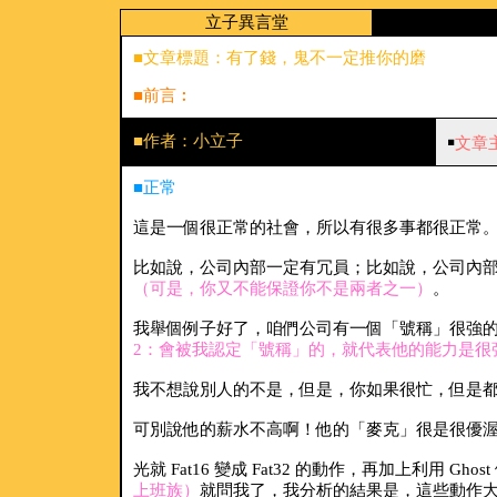
立子異言堂
■文章標題：有了錢，鬼不一定推你的磨
■前言︰
■作者：小立子
￭
文章
■正常
這是一個很正常的社會，所以有很多事都很正常
比如說，公司內部一定有冗員；比如說，公司內部
（可是，你又不能保證你不是兩者之一）
。
我舉個例子好了，咱們公司有一個「號稱」很強的 
2：會被我認定「號稱」的，就代表他的能力是很
我不想說別人的不是，但是，你如果很忙，但是都
可別說他的薪水不高啊！他的「麥克」很是很優
光就 Fat16 變成 Fat32 的動作，再加上利用 Gh
上班族）
就問我了，我分析的結果是，這些動作大