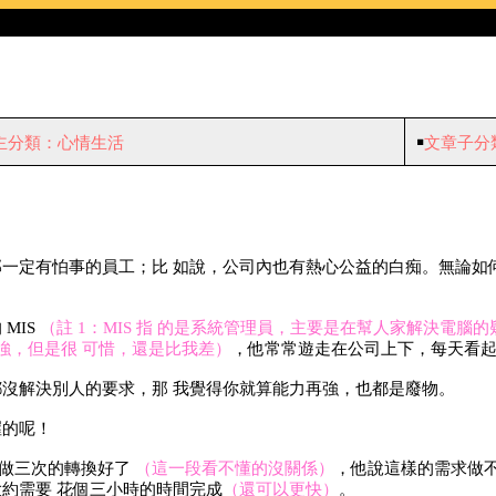
主分類：心情生活
￭
文章子分
。
一定有怕事的員工；比 如說，公司內也有熱心公益的白痴。無論如
MIS
（註 1：MIS 指 的是系統管理員，主要是在幫人家解決電腦
強，但是很 可惜，還是比我差）
，他常常遊走在公司上下，每天看
沒解決別人的要求，那 我覺得你就算能力再強，也都是廢物。
渥的呢！
ost 做三次的轉換好了
（這一段看不懂的沒關係）
，他說這樣的需求做
約需要 花個三小時的時間完成
（還可以更快）
。