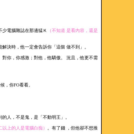
不少電腦雜誌在那邊猛Ｋ
（不知道 是看內容，還是
能解決時，他一定會告訴你「這個 做不到」。
。對你，你感激；對他，他驕傲。 況且，他更不需
候，你FO看看。
到的人，不是鬼，是「不動明王」。
二以上的人是電腦白痴）
。有了錢 ，但他卻不想推