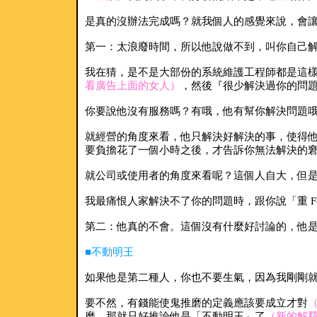
是真的沒辦法完成嗎？就我個人的感覺來說，會讓
第一：太浪廢時間，所以他說做不到，叫你自己
我在猜，是不是大部份的系統維護工程師都是這樣
看廣告上面的女人）
，然後『很少解決過你的問
你要說他沒有服務嗎？有哦，他有幫你解決問題哦
就經營的角度來看，他只解決好解決的事，使得他
要負擔花了一個小時之後，才告訴你無法解決的
就公司或使用者的角度來看呢？這個人自大，但是
我最痛恨人家解決不了你的問題時，跟你說「重 F
第二：他真的不會。這個沒有什麼好討論的，他
■不動明王
如果他是第二種人，你也不要生氣，因為我剛剛就
要不然，有錢能使鬼推磨的定義應該要成立才對
磨，那就只好推論他是「不動明王」了
（新的解