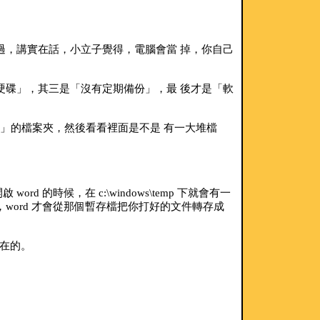
過，講實在話，小立子覺得，電腦會當 掉，你自己
硬碟」，其三是「沒有定期備份」，最 後才是「軟
mp 」的檔案夾，然後看看裡面是不是 有一大堆檔
rd 的時候，在 c:\windows\temp 下就會有一
ord 才會從那個暫存檔把你打好的文件轉存成
存在的。