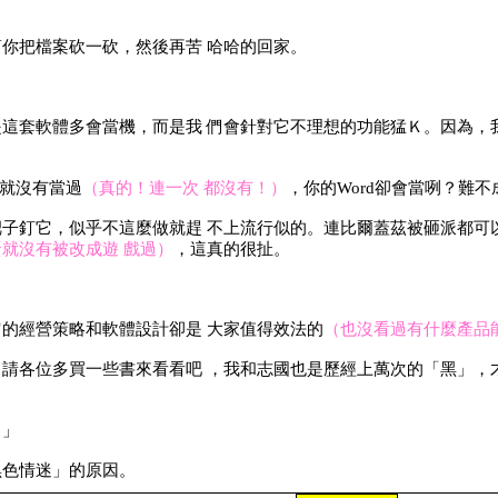
你把檔案砍一砍，然後再苦 哈哈的回家。
這套軟體多會當機，而是我 們會針對它不理想的功能猛Ｋ。因為，
來就沒有當過
（真的！連一次 都沒有！）
，你的Word卻會當咧？難不
子釘它，似乎不這麼做就趕 不上流行似的。連比爾蓋茲被砸派都可
就沒有被改成遊 戲過）
，這真的很扯。
的經營策略和軟體設計卻是 大家值得效法的
（也沒看過有什麼產品能強
請各位多買一些書來看看吧 ，我和志國也是歷經上萬次的「黑」，
。」
黑色情迷」的原因。