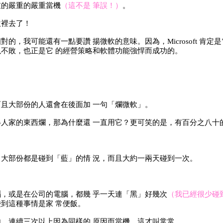
重的嚴重的嚴重當機
（這不是 筆誤！）
。
坎裡去了！
，我可能還有一點要讚 揚微軟的意味。因為，Microsoft 肯定
不敗，也正是它 的經營策略和軟體功能強悍而成功的。
且大部份的人還會在後面加 一句「爛微軟」。
人家的東西爛，那為什麼還 一直用它？更可笑的是，有百分之八十
大部份都是碰到「藍」的情 況，而且大約一兩天碰到一次。
，或是在公司的電腦，都幾 乎一天連「黑」好幾次
（我已經很少碰
到這種事情是家 常便飯。
，連續三次以上因為同樣的 原因而當機，這才叫常常。