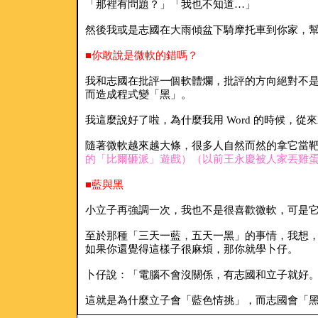
「那裡有問題？」「我也不知道…」
然後我或是志國在大雨傾盆下騎摩托車到你家，幫
■你敢說是微軟的錯嗎？
我和志國在批評一個軟體爛，批評的方向絕對不是
而造成程式變「黑」。
我這麼說好了啦，為什麼我用 Word 的時候，從
隨著微軟越來越大條，很多人自然而然的拿它當靶
的「比爾砸派」遊戲）（以前王永慶被人家丟雞蛋
■藍與黑
小立子再強調一次，我也不是很喜歡微軟，可是它
至於那種「三天一藍，五天一黑」的事情，我想，
如果你還覺得這樣子很麻煩，那你就學卜仔。
卜仔說：「電腦不會沒關係，有志國和立子就好
這就是為什麼立子會「藍色情挑」，而志國會「