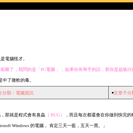
就是電腦怪才。
範圍了，我問的是「PC電腦 」，如果你有舉手的話，那你是超級白
是中了微軟的毒。
主分類：電腦資訊
￭
文章子分
點，那就是程式會有臭蟲
（ BUG）
，而且每次都還會在你做到快完的
osoft Windows 的電腦， 肯定三天一藍，五天一黑。」