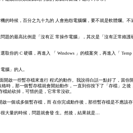
機的時候，百分之九十九的 人會抱怨電腦爛，要不就是軟體爛。不
問題的最高比例是「沒有正 常操作電腦」，其次是「沒有正常維護
的 C 硬碟，再進入 「 Windows 」的檔案夾，再進入「 Te
己電腦」的人。
temp 下面開啟一些暫存檔來進行 程式的動作。我說得白話一點好了，當你開啟 wo
表格時，那一個暫存檔就會開始動作，一直到你按下了「存檔」之後，w
暫存檔給砍掉，可惜的是，它常常沒砍。
乎會開啟一個或多個暫存檔，而 在你完成動作後，那些暫存檔是不應該
很大量的時候，問題就會發 生。然後，結果就是…