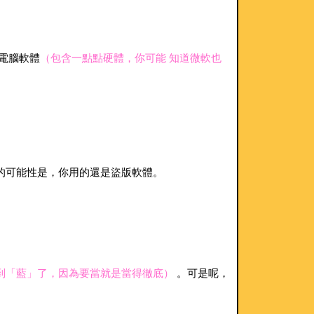
是電腦軟體
（包含一點點硬體，你可能 知道微軟也
的可能性是，你用的還是盜版軟體。
到「藍」了，因為要當就是當得徹底）
。可是呢，