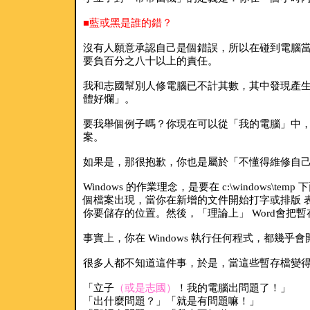
■藍或黑是誰的錯？
沒有人願意承認自己是個錯誤，所以在碰到電腦當
要負百分之八十以上的責任。
我和志國幫別人修電腦已不計其數，其中發現產生
體好爛」。
要我舉個例子嗎？你現在可以從「我的電腦」中，選取你
案。
如果是，那很抱歉，你也是屬於「不懂得維修自
Windows 的作業理念，是要在 c:\windows\
個檔案出現，當你在新增的文件開始打字或排版 
你要儲存的位置。然後，「理論上」 Word會把
事實上，你在 Windows 執行任何程式，都幾
很多人都不知道這件事，於是，當這些暫存檔變得
「立子
（或是志國）
！我的電腦出問題了！」
「出什麼問題？」「就是有問題嘛！」