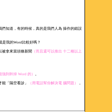
我們知道，有的時候，真的是我們人為 操作的錯誤
成是我的Word比較好嗎？
以被拿來當頭條新聞
（而且還可以推出 十二種以上
到幹掉 Word 的）
。
才能「隔空看診」
（用電話幫你解決電 腦問題）
，