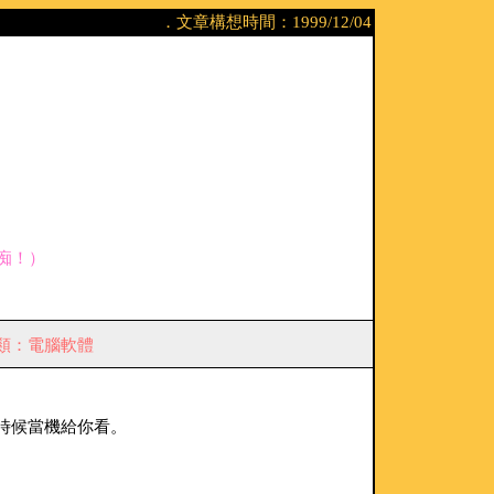
．文章構想時間：1999/12/04
痴！）
類：電腦軟體
時候當機給你看。