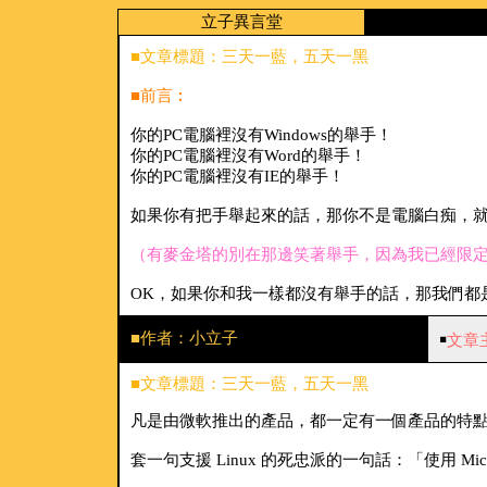
立子異言堂
■文章標題：三天一藍，五天一黑
■前言︰
你的PC電腦裡沒有Windows的舉手！
你的PC電腦裡沒有Word的舉手！
你的PC電腦裡沒有IE的舉手！
如果你有把手舉起來的話，那你不是電腦白痴，
（有麥金塔的別在那邊笑著舉手，因為我已經限定
OK，如果你和我一樣都沒有舉手的話，那我們都
■作者：小立子
￭
文章
■文章標題：三天一藍，五天一黑
凡是由微軟推出的產品，都一定有一個產品的特
套一句支援 Linux 的死忠派的一句話：「使用 Micr