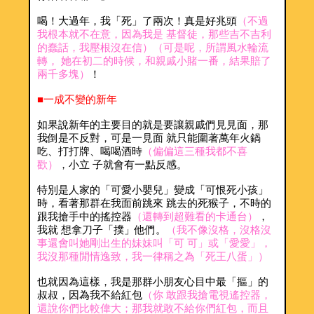
喝！大過年，我「死」了兩次！真是好兆頭
（不過
我根本就不在意，因為我是 基督徒，那些吉不吉利
的蠢話，我壓根沒在信）（可是呢，所謂風水輪流
轉， 她在初二的時候，和親戚小賭一番，結果賠了
兩千多塊）
！
■一成不變的新年
如果說新年的主要目的就是要讓親戚們見見面，那
我倒是不反對，可是一見面 就只能圍著萬年火鍋
吃、打打牌、喝喝酒時
（偏偏這三種我都不喜
歡）
，小立 子就會有一點反感。
特別是人家的「可愛小嬰兒」變成「可恨死小孩」
時，看著那群在我面前跳來 跳去的死猴子，不時的
跟我搶手中的搖控器
（還轉到超難看的卡通台）
，
我就 想拿刀子「撲」他們。
（我不像沒格，沒格沒
事還會叫她剛出生的妹妹叫「可 可」或「愛愛」，
我沒那種閒情逸致，我一律稱之為「死王八蛋」）
也就因為這樣，我是那群小朋友心目中最「摳」的
叔叔，因為我不給紅包
（你 敢跟我搶電視遙控器，
還說你們比較偉大；那我就敢不給你們紅包，而且