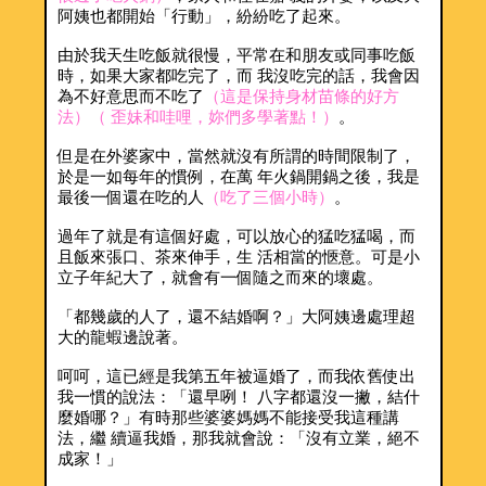
阿姨也都開始「行動」，紛紛吃了起來。
由於我天生吃飯就很慢，平常在和朋友或同事吃飯
時，如果大家都吃完了，而 我沒吃完的話，我會因
為不好意思而不吃了
（這是保持身材苗條的好方
法）（ 歪妹和哇哩，妳們多學著點！）
。
但是在外婆家中，當然就沒有所謂的時間限制了，
於是一如每年的慣例，在萬 年火鍋開鍋之後，我是
最後一個還在吃的人
（吃了三個小時）
。
過年了就是有這個好處，可以放心的猛吃猛喝，而
且飯來張口、茶來伸手，生 活相當的愜意。可是小
立子年紀大了，就會有一個隨之而來的壞處。
「都幾歲的人了，還不結婚啊？」大阿姨邊處理超
大的龍蝦邊說著。
呵呵，這已經是我第五年被逼婚了，而我依舊使出
我一慣的說法：「還早咧！ 八字都還沒一撇，結什
麼婚哪？」有時那些婆婆媽媽不能接受我這種講
法，繼 續逼我婚，那我就會說：「沒有立業，絕不
成家！」