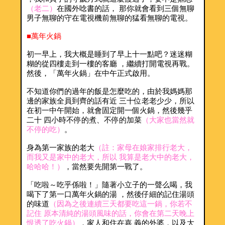
（老二）
在國外唸書的話， 那你就會看到三個無聊
男子無聊的守在電視機前無聊的猛看無聊的電視。
■萬年火鍋
初一早上，我大概是睡到了早上十一點吧？迷迷糊
糊的從四樓走到一樓的客廳 ，繼續打開電視再戰。
然後，「萬年火鍋」在中午正式啟用。
不知道你們的過年的飯是怎麼吃的，由於我媽媽那
邊的家族全員到齊的話有近 三十位老老少少，所以
在初一中午開始，就會固定開一個火鍋，然後幾乎
二十 四小時不停的煮、不停的加菜
（大家也當然就
不停的吃）
。
身為第一家族的老大
（註：家母在娘家排行老大，
而我又是家中的老大，所以 我算是老大中的老大，
哈哈哈！）
，當然要先開第一戰了。
「吃啦～吃乎係啦！」隨著小立子的一聲么喝，我
喝下了第一口萬年火鍋的湯 ，然後仔細的記住湯頭
的味道
（因為之後連續三天都要吃這一鍋，你若不
記住 原本清純的湯頭風味的話，你會在第二天晚上
恨透了吃火鍋）
，家人和住在嘉 義的外婆，以及大