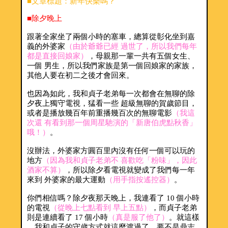
■文章標題：新年快樂嗎？
■除夕晚上
跟著全家坐了兩個小時的塞車，總算從彰化坐到嘉
義的外婆家
（由於爺爺已經 過世了，所以我們每年
都是直接回娘家）
，母親那一輩一共有五個女生、
一個 男生，所以我們家族是第一個回娘家的家族，
其他人要在初二之後才會回來。
也因為如此，我和貞子老弟每一次都會在無聊的除
夕夜上獨守電視，猛看一些 超級無聊的賀歲節目，
或者是播放幾百年前重播幾百次的無聊電影
（我這
次還 有看到那一個周星馳演的「新唐伯虎點秋香」
哦！）
。
沒辦法，外婆家方圓百里內沒有任何一個可以玩的
地方
（因為我和貞子老弟不 喜歡吃「粉味」，因此
酒家不算）
，所以除夕看電視就變成了我們每一年
來到 外婆家的最大運動
（用手指按遙控器）
。
你們相信嗎？除夕夜那天晚上，我連看了 10 個小時
的電視
（從晚上七點看到 早上五點）
，而貞子老弟
則是連續看了 17 個小時
（真是服了他了）
。就這樣
，我和貞子的守歲方式就這麼渡過了，要不是鼎志