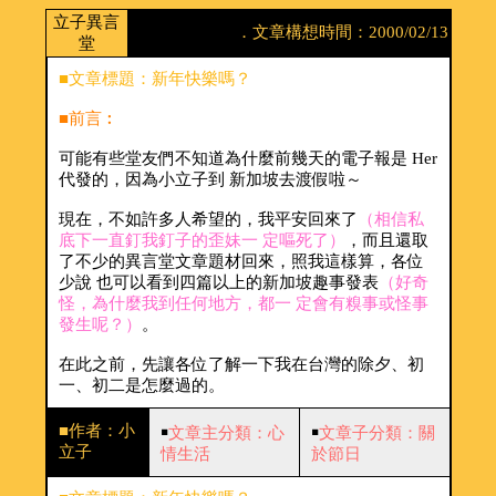
立子異言
．文章構想時間：2000/02/13
堂
■文章標題：新年快樂嗎？
■前言︰
可能有些堂友們不知道為什麼前幾天的電子報是 Her
代發的，因為小立子到 新加坡去渡假啦～
現在，不如許多人希望的，我平安回來了
（相信私
底下一直釘我釘子的歪妹一 定嘔死了）
，而且還取
了不少的異言堂文章題材回來，照我這樣算，各位
少說 也可以看到四篇以上的新加坡趣事發表
（好奇
怪，為什麼我到任何地方，都一 定會有糗事或怪事
發生呢？）
。
在此之前，先讓各位了解一下我在台灣的除夕、初
一、初二是怎麼過的。
■作者：小
￭
文章主分類：心
￭
文章子分類：關
立子
情生活
於節日