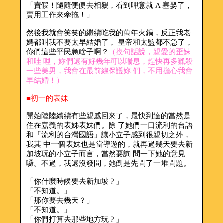
「賣假！隨隨便便去相親，看到呷意就 A 塞娶了，
賣用工作來牽拖！」
然後我就會笑笑的繼續吃我的萬年火鍋，反正我老
媽都叫我不要太早結婚了， 皇帝和太監都不急了，
你們這些平民急啥子啊？
（換句話說，親愛的歪妹
和哇 哩，妳們還有好幾年可以喘息，趕快再多獵殺
一些美男，我會在最前線保護妳 們，不用擔心我會
早結婚！）
■初一的表妹
開始陸陸續續有些親戚回來了，最快到達的當然是
住在嘉義的表姊表妹們。除 了她們一口流利的台語
和「流利的台灣國語」讓小立子感到很親切之外，
我其 中一個表妹也是當導遊的，就再過幾天要去新
加坡玩的小立子而言，當然要詢 問一下她的意見
囉。不過，我還沒發問，她倒是先問了一堆問題。
「你什麼時候要去新加坡？」
「不知道。」
「那你要去幾天？」
「不知道。」
「你們打算去那些地方玩？」