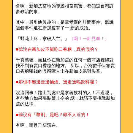
會啊，新加皮當地的導遊相當厲害，都知道台灣許
多政治的事。
其中，最引他興趣的，是章孝嚴的腓聞事件。聽說
這個事件還在新加皮有了一 新的成語。
「野花上床，家破人亡。」
（喝！一針見血！）
■聽說在新加皮不能吃口香糖，真的假的？
千真萬確，而且你在新加皮的任何一個商店裡絕對
找不到有賣口香糖的地方。 所以，台灣數千個靠賣
口香糖騙錢的假殘障人士在新加皮絕對失業。
■那也不能邊走邊抽煙、邊走邊喝飲料囉？
沒這回事！路上到處都是拿著飲料的人！不過呢，
有些地方如果張貼禁止令的 話，就請不要挑戰新加
皮的法律。
■聽說有「鞭刑」是吧？頗不人道的！
有啊，而且刑罰還在。