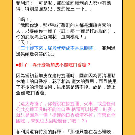
菲利浦：「可是呢，那些被罰鞭刑的人都罪有應
得，特別是強姦犯，要罰鞭三 十下。」
「喝！」
「我跟你說，那些執行鞭刑的人都是訓練有素的
人，只要給你一鞭子（註：那 一鞭是打屁股的），
你的屁股馬上就開花，血肉模糊！」
「天！」
「
三十鞭下來，屁股就變成不是屁股囉！
」菲利浦
邊晃頭邊笑笑的說。
■對了，為什麼新加皮不能吃口香糖？
因為當初新加皮在建好捷運時，國家因為要清理黏
在地上的口香糖，花了相當 龐大的費用，而且使用
了不少的清潔技術，結果還是清不掉。於是，禁止
全國 吃口香糖。
（這太奇怪了，你若說在搭捷運、火車、或是任何
公共交通工具時不能吃口香 糖還可以接受，哇賽，
就只是因為一個「捷運的口香糖清不掉」而禁止全
國吃 ，未免也太因噎廢食了吧！？）
菲利浦還有特別的解釋：「那種只能在嘴巴裡咬，