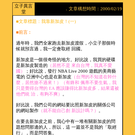
立子異言
．文章構想時間：2000/02/19
堂
■文章標題：我靠新加皮！(一)
■前言︰
過年時，我們全家跑去新加皮渡假，小立子那個時
候就預言過，我一定會取經 回國。
新加皮是一個很奇怪的地方。好比說，我買的硬碟
是新加皮製造的
（居然不是 來自台灣，我真不愛
國）
；好比說，發行 NBA Live 2000 遊戲的美商藝
電的 亞洲中心也是在新加皮
（台灣的不知道在幹什
麼，居然搶不過來！）（有鋒和 佩蒂不要生氣，我
只是覺得台灣的 EA 應該賺得比新加皮多，結果還被
他們統 治，有夠不爽）
。
好比說，我們公司的網站要比照新加皮的關係公司
的網站製作
（就不能自己創 新設計嗎？）
。
在要去新加皮之前，我心中有一堆有關新加皮的問
題想問那邊的人，所以，這 一篇並不是我的「取經
行」，而是問答集。