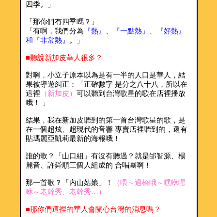
四季。」
「那你們有四季嗎？」
「有啊，我們分為
『熱』、『一點熱』、『好熱』
和『非常熱』
。」
■聽說新加皮華人很多？
對啊，小立子原本以為是有一半的人口是華人，結
果被導遊糾正：「正確數字 是分之八十八，所以在
這裡
（新加皮）
可以聽到台灣歌星的歌在店裡播放
哦！ 」
結果，我在新加皮聽到的第一首台灣歌星的歌，是
在一個超炫、超現代的音響 專賣店裡聽到的，還有
貼瑪麗亞凱莉最新的海報哦！
誰的歌？「山口組」有沒有聽過？就是邰智源、楊
麗音、許舜順三個人組成的 合唱團啊！
那一首歌？「內山姑娘」！
（喂～過橋哦～嘿咻嘿
咻～老幹秀、老幹秀…）
■那你們這裡的華人會關心台灣的消息嗎？