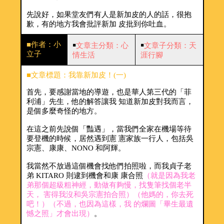
先說好，如果堂友們有人是新加皮的人的話，很抱
歉，有的地方我會批評新加 皮批到你吐血。
■作者：小
￭
文章主分類：心
￭
文章子分類：天
立子
情生活
涯行腳
■文章標題：我靠新加皮！(一)
首先，要感謝當地的導遊，也是華人第三代的「菲
利浦」先生，他的解答讓我 知道新加皮對我而言，
是個多麼奇怪的地方。
在這之前先說個「豔遇」，當我們全家在機場等待
要登機的時候，居然遇到憲 憲家族一行人，包括吳
宗憲、康康、NONO 和阿輝。
我當然不放過這個機會找他們拍照啦，而我貞子老
弟 KITARO 則逮到機會和康 康合照
（就是因為我老
弟那個超級粗神經，動做有夠慢，找隻筆找個老半
天， 害得我沒和吳宗憲拍合照）（他媽的，你去死
吧！）（不過，也因為這樣，我 的爛圖「畢生最遺
憾之照」才會出現）
。