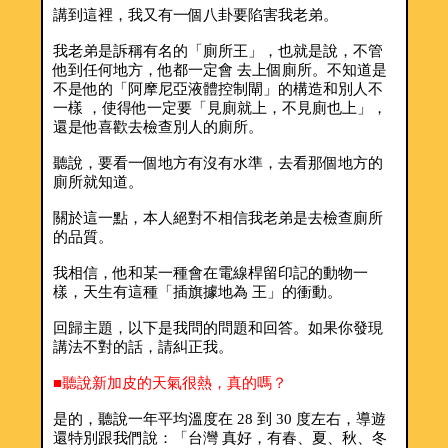
講到這裡，我又有一個八卦要陷害我老弟。
我老弟是訴稱有名的「廁所王」，也就是說，不管
他到任何地方，他都一定會 去上個廁所。不知道是
不是他的「阿摩尼亞液體控制閘」的構造和別人不
一樣 ，使得他一定要「見廁就上，不見廁也上」，
還是他喜歡去檢查別人的廁所。
聽說，要看一個地方有沒有水準，去看那個地方的
廁所就知道。
關於這一點，本人絕對不相信我老弟是去檢查廁所
的品質。
我相信，他和某一種會在電線桿留印記的動物一
樣，天生有這種「插旗據地為 王」的衝動。
回歸主題，以下是我問的問題和回答。如果你發現
講法不對的話，請糾正我。
■聽說新加皮的天氣很熱，真的嗎？
是的，聽說一年平均溫度在 28 到 30 度左右，導遊
還特別跟我們說：「台灣 真好，有春、夏、秋、冬