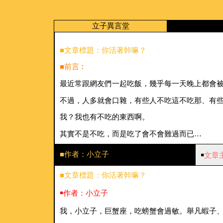
立子異言堂
■文章標題：你活著幹嘛？
■前言︰
最近常跟網友們一起吃飯，幾乎每一天晚上都會
不過，人多就會口雜，有些人不吃這不吃那、有
我？我也有不吃的東西啊。
其實不是不吃，而是吃了會不會難過而已…
■作者：小立子
￭
文章
■文章標題：你活著幹嘛？
￭作者：小立子
我，小立子，巨蟹座，吃螃蟹會過敏。舉凡蝦子