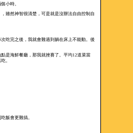
兩個小時。
）
，雖然神智很清楚，可是就是沒辦法自由控制自
每次吃完之後，我就會難過到躺在床上不能動。後
點是海鮮餐廳，那我就挫賽了。平均12道菜當
以吃。
我吃飯會更難搞。