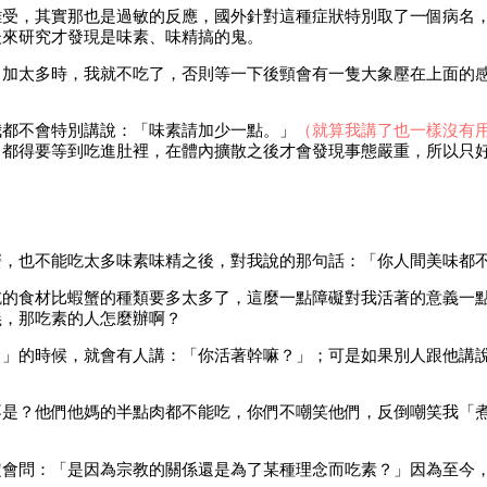
難受，其實那也是過敏的反應，國外針對這種症狀特別取了一個病名
後來研究才發現是味素、味精搞的鬼。
）
加太多時，我就不吃了，否則等一下後頸會有一隻大象壓在上面的
我都不會特別講說：「味素請加少一點。」
（就算我講了也一樣沒有
，都得要等到吃進肚裡，在體內擴散之後才會發現事態嚴重，所以只
蟹，也不能吃太多味素味精之後，對我說的那句話：「你人間美味都
吃的食材比蝦蟹的種類要多太多了，這麼一點障礙對我活著的意義一
義，那吃素的人怎麼辦啊？
。」的時候，就會有人講：「你活著幹嘛？」；可是如果別人跟他講
不是？他們他媽的半點肉都不能吃，你們不嘲笑他們，反倒嘲笑我「
定會問：「是因為宗教的關係還是為了某種理念而吃素？」因為至今