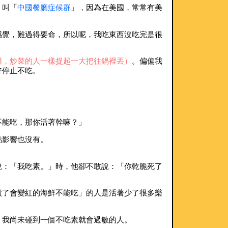
，叫「
中國餐廳症候群
」，因為在美國，常常有美
感覺，難過得要命，所以呢，我吃東西沒吃完是很
用，炒菜的人一樣捉起一大把往鍋裡丟）
。偏偏我
好停止不吃。
不能吃，那你活著幹嘛？」
點影響也沒有。
說：「我吃素。」時，他卻不敢說：「你乾脆死了
煮了會變紅的海鮮不能吃」的人是活著少了很多樂
，我尚未碰到一個不吃素就會過敏的人。