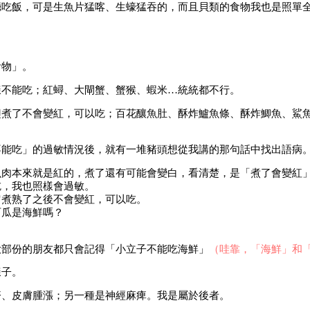
廳吃飯，可是生魚片猛喀、生蠔猛吞的，而且貝類的食物我也是照單
食物」。
樣不能吃；紅蟳、大閘蟹、蟹猴、蝦米…統統都不行。
翅煮了不會變紅，可以吃；百花釀魚肚、酥炸鱸魚條、酥炸鯽魚、鯊
不能吃」的過敏情況後，就有一堆豬頭想從我講的那句話中找出語病
肉本來就是紅的，煮了還有可能會變白，看清楚，是「煮了會變紅」
吃，我也照樣會過敏。
它煮熟了之後不會變紅，可以吃。
西瓜是海鮮嗎？
大部份的朋友都只會記得「小立子不能吃海鮮」
（哇靠，「海鮮」和
樣子。
疹、皮膚腫漲；另一種是神經麻痺。我是屬於後者。