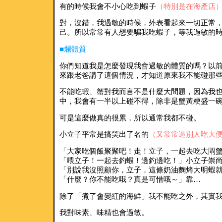
有的時候我會不小心吃到蝦子
（特別是在海產店
對，沒錯，我過敏的時候，外表看起來一切正常
己。所以常常有人想要騙我吃蝦子，等我過敏的
■爛體質
你們知道我是怎麼發現我會過敏的體質的嗎？以
來跟老爸講了這個情況，才知道原來我不能碰那
不能吃蝦、蟹對我而言不是什麼大問題，因為我也
中，我會有一半以上碰不得，除非是蟹黃粳盛一
可是這麼做真的很累，所以通常我都不碰。
小立子平常是搞笑出了名的
（又常常逼別人吃大
「大家吃個飯聚聚吧！走！立子，一起去吃大閘
「喂立子！一起去釣蝦！邊釣邊吃！」小立子崇
「別說我沒照顧你，立子，這條奶油麴烤大明蝦
「什麼？你不能吃哦？真是可惜哦～」靠…
除了「煮了會變紅的海鮮」我不能吃之外，其實
我對味素、味精也會過敏。