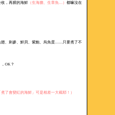
全收，再腥的海鮮
（生海膽、生章魚…）
都嘛沒在
魚翅、刺參、鮮貝、紫鮑、烏魚蛋……只要煮了不
。
，OK？
「煮了會變紅的海鮮」可是相差一大截耶！）