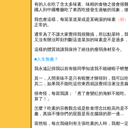
有的人在吃了含太多味素、味精的食物之後會很
國人到中國餐廳吃了東西吃後發生過敏的現象，
我也會這樣，每當某道菜或是某碗湯的味素
（精
正常的。
通常為了不讓大家覺得我很難搞，所以點菜時，
又沒有辦法即刻判斷這道菜加的味素是不是過多
這樣的體質就讓我保持了絕佳的瘦弱身材至今。
■人生無趣？
我永遠記得我以前有個同學知道我不能碰蝦子螃
其一，人間美味不是只有蝦蟹才辦得到，我可以
其二，如果我不能吃這些東西就該覺得活著沒意
很奇怪，每當我講；「煮了會變紅的海鮮不能吃
算了！」
怎麼？吃素的宗教觀念或是飲食理念比較高尚是
趣，真搞不懂你們的屁股是長在腦袋的那一邊…
當然啦，每次我碰到有主張吃素的人時，我都一