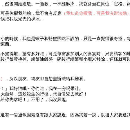
）
，然後開始過敏。一過敏，一神經麻痺，我就會坐在原位「定格」
，可是你擢我的臉，我不會有反應
（我知道你擢我，可是我沒辦法動
時候把我脫光光拍祼照…
前小的時候，我也是蝦子和螃蟹照吃不誤的，只是一直覺得很奇怪，
些東西。
不覺得蝦、蟹有多好吃，可是每當參加別人的喜宴時，只要請客的地
碗後把蟹黃挑掉、螃蟹油飯盛一碗後把螃蟹和小蝦米移除，這樣就可
便）
，所以朋友、網友都會想盡辦法給我難看。
蟹！」我好怕哦～你們吃，我在一旁喝果汁。
尚大自然，這般殺生的行徑，您自個兒去就好！
就給你先喀吧！」不用了，我沒興趣。
我還有一個過敏因素沒有跟大家說過。因為我若一說，以後大家要邀