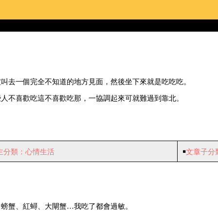
被叫去一個完全不知道的地方見面，然後坐下來就是吃吃吃。
些人不喜歡吃這不喜歡吃那，一協調起來可就難過到靠北。
主分類：心情生活
￭
文章子分
、螃蟹、紅蟳、大閘蟹…我吃了都會過敏。