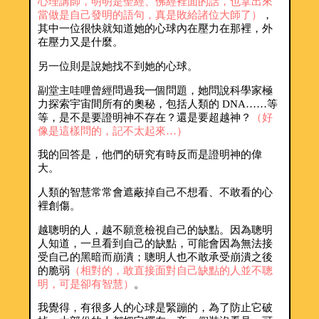
心理講師，明明是聖經、佛經裡面的話，也拿出來
當做是自己發明的語句，真是敗給諸位大師了）
，
其中一位很快就知道她的心球內在壓力在那裡，外
在壓力又是什麼。
另一位則是說她找不到她的心球。
副堂主哇哩曾經問過我一個問題，她問說科學家極
力探索宇宙間所有的奧秘，包括人類的 DNA……等
等，是不是要證明神不存在？還是要超越神？
（好
像是這樣問的，記不太起來…）
我的回答是，他們的研究有時反而是證明神的偉
大。
人類的智慧常常會遮蔽掉自己不想看、不敢看的心
裡創傷。
越聰明的人，越不願意檢視自己的缺點。因為聰明
人知道，一旦看到自己的缺點，可能會因為無法接
受自己的黑暗而崩潰；聰明人也不敢承受崩潰之後
的脆弱
（相對的，敢直接面對自己缺點的人並不聰
明，可是卻有智慧）
。
我覺得，有很多人的心球是緊蹦的，為了防止它破