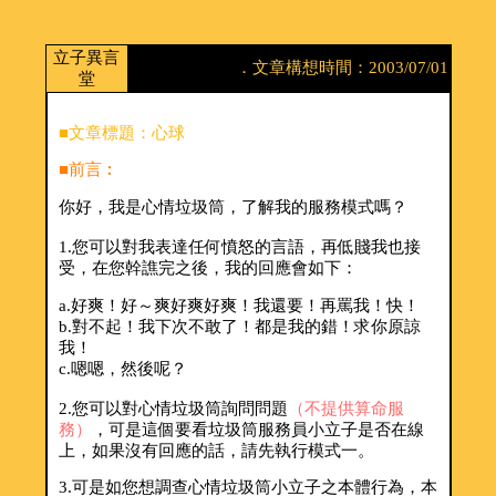
立子異言
．文章構想時間：2003/07/01
堂
■文章標題：心球
■前言︰
你好，我是心情垃圾筒，了解我的服務模式嗎？
1.您可以對我表達任何憤怒的言語，再低賤我也接
受，在您幹譙完之後，我的回應會如下：
a.好爽！好～爽好爽好爽！我還要！再罵我！快！
b.對不起！我下次不敢了！都是我的錯！求你原諒
我！
c.嗯嗯，然後呢？
2.您可以對心情垃圾筒詢問問題
（不提供算命服
務）
，可是這個要看垃圾筒服務員小立子是否在線
上，如果沒有回應的話，請先執行模式一。
3.可是如您想調查心情垃圾筒小立子之本體行為，本