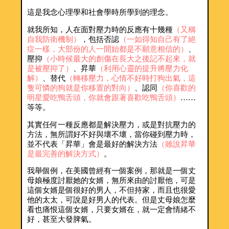
這是我念心理學和社會學時所學到的理念。
就我所知，人在面對壓力時的反應有十幾種
（又稱
自我防衛機制）
，包括否認
（一如得知自己有了絕
症一樣，大部份的人一開始都是不願意相信的）
、
壓抑
（小時候最大的創傷在長大之後記不起來，就
是被壓抑了）
、昇華
（利用心靈的提升將壓力化
解）
、替代
（轉移壓力，心情不好時打狗出氣，這
隻可憐的狗就是你移置的對向）
、認同
（你喜歡的
明星愛吃鴨舌頭，你就會跟著喜歡吃鴨舌頭）
……
等等。
其實任何一種反應都是解決壓力，或是對抗壓力的
方法，無所謂好不好與壞不壞，當你碰到壓力時，
並不代表「昇華」會是最好的解決方法
（雖說昇華
是最完善的解決方式）
。
我舉個例，在美國曾經有一個案例，那就是一個丈
母娘極度討厭她的女婿，無所來由的討厭他，可是
這個女婿是個很好的男人，不但持家，而且也很愛
他的太太，可說是好男人的代表。但是丈母娘怎麼
看也痛恨這個女婿，只要女婿在，就一定會情緒不
好，甚至大發脾氣。