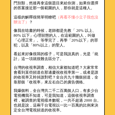
門別類，然後再拿這個題目來給你測，如果你選擇
的答案接近那一個範圍的人，那你就是這種人。
這樣的解釋很簡單明瞭吧
（再看不懂小立子我也沒
辦法了）
？
像我在唸書的時候，老師都是先教「 20% 以上、
80% 以下」心理狀態的人，在這範圍的人，叫做
「心理正常」。等學完了，再學「20%以下」的罪
犯，以及「80%以上」的聖人。
看起來好像很屌的樣子，可是我說真的，光是「統
計」這一項就很難去區分了。
台灣的收視率調查，相信大家都知道吧？大家常常
會看到某些頻道在那邊慶祝收視率第一，或者是誰
的收視率又幹掉誰對吧？全台共九十幾個頻道，全
靠那個「收視率」來左右自己的廣告價格。
我爆個料，全台灣共二千二百萬個人口，有多少台
電視機我不知道，可是我知道，這個收視率調查
裡，被調查的電視樣本數呢，一共不超過 2000 台。
也就是說，這兩千台電視以一比一百萬的比例來決
定全台灣電視頻道的收視率。