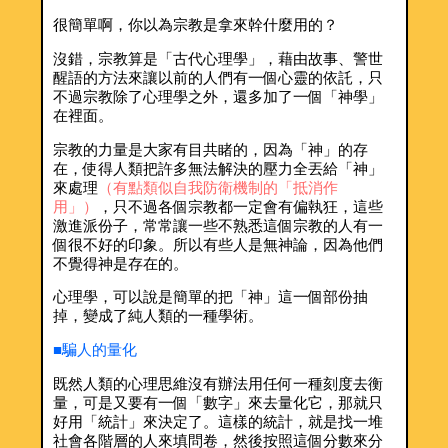
很簡單啊，你以為宗教是拿來幹什麼用的？
沒錯，宗教算是「古代心理學」，藉由故事、警世
醒語的方法來讓以前的人們有一個心靈的依託，只
不過宗教除了心理學之外，還多加了一個「神學」
在裡面。
宗教的力量是大家有目共睹的，因為「神」的存
在，使得人類把許多無法解決的壓力全丟給「神」
來處理
（有點類似自我防衛機制的「抵消作
用」）
，只不過各個宗教都一定會有偏執狂，這些
激進派份子，常常讓一些不熟悉這個宗教的人有一
個很不好的印象。所以有些人是無神論，因為他們
不覺得神是存在的。
心理學，可以說是簡單的把「神」這一個部份抽
掉，變成了純人類的一種學術。
■騙人的量化
既然人類的心理思維沒有辦法用任何一種刻度去衡
量，可是又要有一個「數字」來去量化它，那就只
好用「統計」來決定了。這樣的統計，就是找一堆
社會各階層的人來填問卷，然後按照這個分數來分