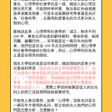
量化，心理學和社會學也是一樣。雖說人的心理沒
辦法用尺量、不能用秤來秤重、無法拿紅外線感應
器來測量其熱量，可是在這範圍研究學者還是自許
為「社會科學」，企圖用刻度量化的方式來分析人
類的心理。
嚴格說起來，心理學和社會學的「成立」根本不到
200 年，像各位所知道的蒙特梭利、佛洛依德、福祿
貝爾、赫爾巴特……等等都是近一兩百年內的學
者，他們也是在這 100 年左右的時間裡，把心理學
和社會學明確的分類出來，所以，心理學到目前為
止還是在萌芽的階段。
我在大學唸的就是這些東西，雖說我唸的是青少年
兒童福利學系
（我在自己的文章裡講幾百次了，也
不知道為什麼老喜歡把這個已經倒掉的學系掛在嘴
上）（一想到就超扯，我他媽的是以理學士的身份
畢業，可是下我兩屆的學弟妹卻是法學士畢業的，
學費少說差 1/3）
，實際上學習的範圍是從人的出生
到人的死亡這段期間統統都要研究。
可能有人會這麼想，如果「心理學」這個名詞是近
一兩百年才發明的名詞，那之前的古人他們的心理
問題怎麼分析，怎麼解決？