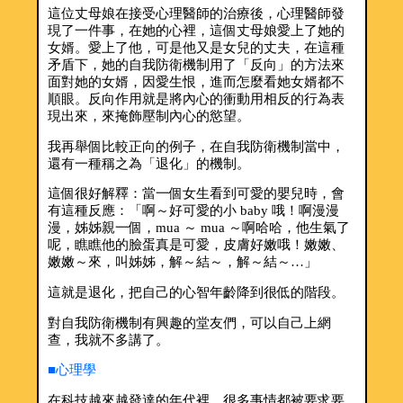
這位丈母娘在接受心理醫師的治療後，心理醫師發
現了一件事，在她的心裡，這個丈母娘愛上了她的
女婿。愛上了他，可是他又是女兒的丈夫，在這種
矛盾下，她的自我防衛機制用了「反向」的方法來
面對她的女婿，因愛生恨，進而怎麼看她女婿都不
順眼。反向作用就是將內心的衝動用相反的行為表
現出來，來掩飾壓制內心的慾望。
我再舉個比較正向的例子，在自我防衛機制當中，
還有一種稱之為「退化」的機制。
這個很好解釋：當一個女生看到可愛的嬰兒時，會
有這種反應：「啊～好可愛的小 baby 哦！啊漫漫
漫，姊姊親一個，mua ～ mua ～啊哈哈，他生氣了
呢，瞧瞧他的臉蛋真是可愛，皮膚好嫩哦！嫩嫩、
嫩嫩～來，叫姊姊，解～結～，解～結～…」
這就是退化，把自己的心智年齡降到很低的階段。
對自我防衛機制有興趣的堂友們，可以自己上網
查，我就不多講了。
■心理學
在科技越來越發達的年代裡，很多事情都被要求要