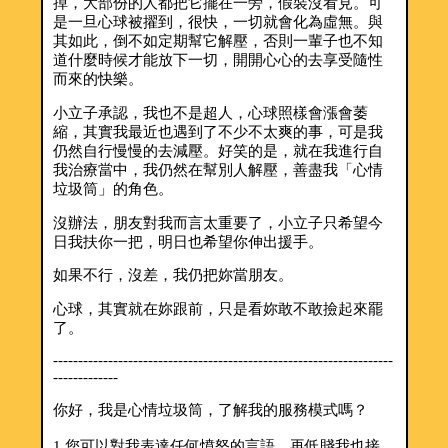
掉，大部份的人都把它擺在一旁，假裝沒看見。可
是一旦心球被擢到，很快，一切就會化為虛無。與
其如此，倒不如定期幫它解壓，否則一輩子也不知
道什麼時候才能放下一切，開開心心的去享受隨性
而來的快樂。
小立子承認，我也不是超人，心球照樣會漲會萎
縮，其實我最近也遇到了不少不太爽的事，可是我
仍然自行慢慢的去減壓。好笑的是，就在我進行自
我治療當中，我仍然在幫別人解壓，善盡我「心情
垃圾筒」的角色。
沒辦法，朋友對我而言太重要了，小立子只希望今
日我扶你一把，明日也希望你伸出援手。
如果不行，沒差，我仍把妳當朋友。
心球，其實就在妳跟前，只是看妳敢不敢撿起來罷
了。
--------------------------------------------------------------------
-------------
你好，我是心情垃圾筒，了解我的服務模式嗎？
1.您可以對我表達任何憤怒的言語，再低賤我也接