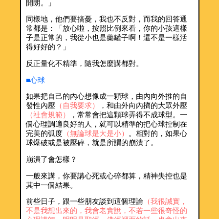
開朗。」
同樣地，他們要搞憂，我也不反對，而我的回答通
常都是：「放心啦，按照比例來看，你的小孩這樣
子是正常的，我從小也是藥罐子啊！還不是一樣活
得好好的？」
反正量化不精準，隨我怎麼講都對。
■心球
如果把自己的內心想像成一顆球，由內向外推的自
發性內壓
（自我要求）
，和由外向內擠的大眾外壓
（社會規範）
，常常會把這顆球弄得不成球型。一
個心理調適良好的人，就可以精準的把心球控制在
完美的弧度
（無論球是大是小）
。相對的，如果心
球爆破或是被壓碎，就是所謂的崩潰了。
崩潰了會怎樣？
一般來講，你要講心死或心碎都算，精神失控也是
其中一個結果。
前些日子，跟一些朋友談到這個理論
（我很誠實，
不是我想出來的，我會老實說，不若一些很奇怪的