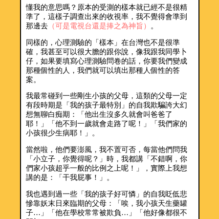
懂我的意思嗎？原本的受測的樣本就已經不是很精
準了，這樣子調查出來的收視率，我不覺得會準到
那邊去
（可是電視台還是捧之為神旨）
。
同樣的，心理測驗的「樣本」在台灣也不是很準
確，我甚至可以很大膽的跟你說，像我跟我同學卜
仔，如果要填寫心理測驗問卷的話，你要我們變成
那種個性的人，我們就可以填出那種人個性的答
案。
我最常碰到一些剛生小孩的父母，這類的父母一定
有段時期是「我的孩子最特別」的自我欺騙誇大幻
想無聊白痴期：「他出生沒多久就會叫爸爸了
耶！」「他不到一歲就會走路了呢！」「我們家的
小孩很少生病耶！」。
當然啦，他們要澎風，我不置可否，每當他們問我
「小立子，你覺得呢？」時，我都講「不錯啊，你
們家小孩超乎一般的比例之上呢！」，實際上我想
講的是：「干我屁事！」。
我也遇到過一些「我的孩子好可憐」的自我眨低悲
慘靠妖末日來臨期的父母：「唉，我小孩天生藥罐
子…」「他在學校常常被欺負…」「他好像都很不