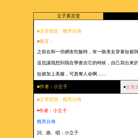
立子異言堂
■文章標題：醜男自傳
■前言︰
之前在和一些網友吃飯時，有一個美女穿著短裙
這也讓我想到我在學會吉它的時候，自己寫出來
短裙加上美腿，可真奪人命啊……
■作者：小立子
￭
文章
■文章標題：醜男自傳
￭作者：小立子
醜男自傳
詞、曲、唱：小立子