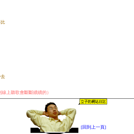
得比
昏去
則線上聽歌會斷斷續續的）
[回到上一頁]