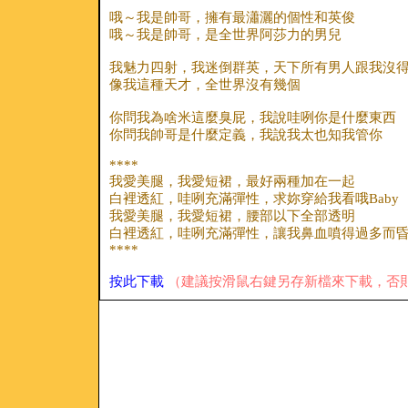
哦～我是帥哥，擁有最瀟灑的個性和英俊
哦～我是帥哥，是全世界阿莎力的男兒
我魅力四射，我迷倒群英，天下所有男人跟我沒
像我這種天才，全世界沒有幾個
你問我為啥米這麼臭屁，我說哇咧你是什麼東西
你問我帥哥是什麼定義，我說我太也知我管你
****
我愛美腿，我愛短裙，最好兩種加在一起
白裡透紅，哇咧充滿彈性，求妳穿給我看哦Baby
我愛美腿，我愛短裙，腰部以下全部透明
白裡透紅，哇咧充滿彈性，讓我鼻血噴得過多而
****
按此下載
（建議按滑鼠右鍵另存新檔來下載，否