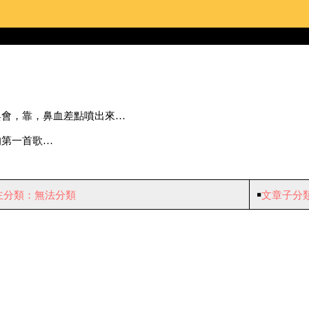
與會，靠，鼻血差點噴出來…
的第一首歌…
主分類：無法分類
￭
文章子分