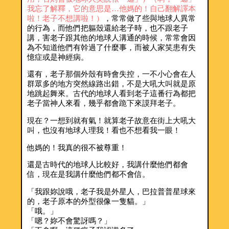
我忘了解釋，它的意思是…他媽的！自己翻解譯本
啦！老子不想講啦！）
，常常做了些與地球人異常
的行為，而他們把軀殼還給老子時，也不跟老子
講，害老子跟其他的地球人溝通的時候，常常會因
為不知道他們有幹過了什麼事，而被人家笑患有失
憶症或是神經病。
還有，老子那個外殼有時會失控，一不小心會在人
群眾多的地方突然線路出錯，不是大吼大叫就是原
地跳起舞來。古代的地球人看到老子這番行為都把
老子當神人來看，幾乎都會跪下來謨拜老子。
現在？一想到就有氣！就算老子故意在街上大吼大
叫，也沒有地球人理我！看也不想看我一眼！
他媽的！我真的很不被尊重！
還是古時代的地球人比較好，我講什麼他們都會
信，現在是我講什麼他們都不會信。
「我跟妳說哦，老子我是外星人，巴拉普普星球來
的，老子原本的外型很像一隻貓。」
「哦。」
「嗯？妳不會驚訝嗎？」