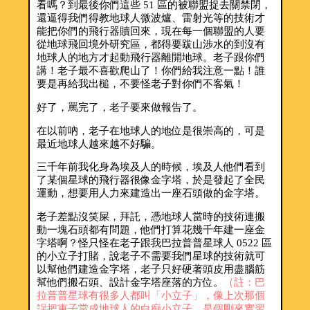
看嗎？到最後你們這些 51 區的被聯盟捉去關禁閉，
還逼得我們得教地球人微波爐、雷射光等的技術才
能把你們的飛行器贖回來，現在每一個聯盟的人要
從地球飛回境外研究區，都得要跋山涉水的到沒有
地球人的地方才起動飛行器離開地球。老子跟你們
講！老子最不喜歡爬山了！你們給我注意一點！誰
要是再給我出槌，不要怪老子對你們不客氣！
好了，罵完了，老子要來做報告了。
在以前吶，老子在地球人的地位是很崇高的，可是
最近地球人越來越不好騙。
三千年前我化身為埃及人的時候，埃及人他們看到
了某個星球的飛行器很像金字塔，於是發起了全民
運動，想要用人力來建造出一座石頭做的金字塔。
老子差點沒笑屎，拜託，憑地球人當時的技術連搬
動一塊石頭都有問題，他們打算花幾千年建一座金
字塔啊？怪只怪在老子跟我巴拉普普星球人 0522 區
的小立子打賭，說老子不需要我們星球的技術就可
以幫他們建造金字塔，老子只好硬著頭皮用盡腦筋
幫他們搬石頭、設計金字塔座落的方位。
（註：巴
拉普普星球有很多人都叫「小立子」，像上次那個
誤把車子當成地球人的白痴小立子，是個剛來實習