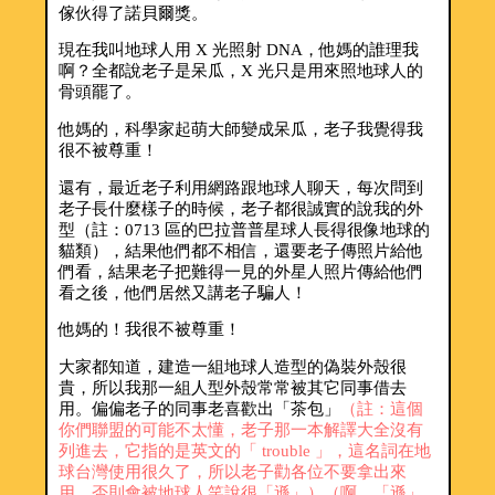
傢伙得了諾貝爾獎。
現在我叫地球人用 X 光照射 DNA，他媽的誰理我
啊？全都說老子是呆瓜，X 光只是用來照地球人的
骨頭罷了。
他媽的，科學家起萌大師變成呆瓜，老子我覺得我
很不被尊重！
還有，最近老子利用網路跟地球人聊天，每次問到
老子長什麼樣子的時候，老子都很誠實的說我的外
型（註：0713 區的巴拉普普星球人長得很像地球的
貓類），結果他們都不相信，還要老子傳照片給他
們看，結果老子把難得一見的外星人照片傳給他們
看之後，他們居然又講老子騙人！
他媽的！我很不被尊重！
大家都知道，建造一組地球人造型的偽裝外殼很
貴，所以我那一組人型外殼常常被其它同事借去
用。偏偏老子的同事老喜歡出「茶包」
（註：這個
你們聯盟的可能不太懂，老子那一本解譯大全沒有
列進去，它指的是英文的「 trouble 」，這名詞在地
球台灣使用很久了，所以老子勸各位不要拿出來
用，否則會被地球人笑說很「遜」）（啊，「遜」