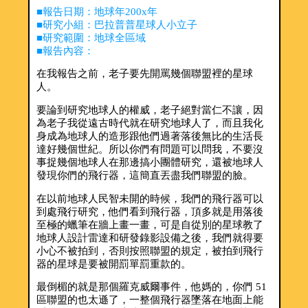
■報告日期：地球年200x年
■研究小組：巴拉普普星球人小立子
■研究範圍：地球全區域
■報告內容：
在我報告之前，老子要先開罵幾個聯盟裡的星球
人。
要論到研究地球人的權威，老子絕對當仁不讓，因
為老子我從遠古時代就在研究地球人了，而且我化
身成為地球人的造形跟他們過著落後無比的生活長
達好幾個世紀。所以你們有問題可以問我，不要沒
事捉幾個地球人在那邊搞小團體研究，還被地球人
發現你們的飛行器，這簡直丟盡我們聯盟的臉。
在以前地球人民智未開的時候，我們的飛行器可以
到處飛行研究，他們看到飛行器，頂多就是用落後
至極的蠟筆在牆上畫一畫，可是自從別的星球教了
地球人設計雷達和研發錄影設備之後，我們就得要
小心不被拍到，否則按照聯盟的規定，被拍到飛行
器的星球是要被開罰單罰重款的。
最倒楣的就是那個羅克威爾事件，他媽的，你們 51
區聯盟的也太遜了，一整個飛行器墜落在地面上能