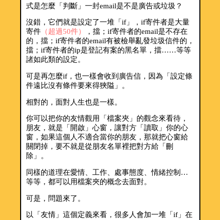
式是怎麼「判斷」一封email是不是廣告或垃圾？
沒錯，它們就是設定了一堆「if」，if寄件者是大量
寄件
（超過50件）
，擋；if寄件者的email是不存在
的，擋；if寄件者的email有被檢舉亂發垃圾信件的，
擋；if寄件者的ip是登記有案的黑名單，擋……等等
諸如此類的設定。
可是再怎麼if，也一樣會收到廣告信，因為「設定條
件遠比沒有條件要來得狹隘」。
相對的，面對人生也是一樣。
你可以把你的友情觀用「檔案夾」的觀念來看待，
朋友，就是「開啟」心窗，讓對方「讀取」你的心
窗，如果這個人不適合當你的朋友，那就把心窗給
關閉掉，要不就是從朋友名單裡把對方給「刪
除」。
同樣的道理在愛情、工作、處事態度、情緒控制…
等等，都可以用檔案夾的概念去面對。
可是，問題來了。
以「友情」這個定義來看，很多人會加一堆「if」在