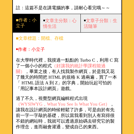
註：這篇不是在講電腦的事，請耐心看完哦～～
■作者：小
￭
文章主分類：心
￭
文章子分類：生
立子
情生活
活隨筆
■文章標題：開檔、存檔
￭作者：小立子
在大學時代裡，我摸過一點點的 Turbo C，利用 C 寫
了一個小小的程式
（好讓我的統計學課程能過
關）
，畢業之後，有人找我製作網頁，於是我又花
了幾天的時間把 HTML 的規格 K 過兩遍，買了一本
「 HTML 語法 A 到 Z」的字典，開始玩起可怕的
「用記事本設計網頁」遊戲。
過了不久，視覺型網頁編輯程式出現
（WYSIWYG，What You See Is What You Get）
，
讓我在設計網頁的時候輕鬆了許多，可是由於有先
前一字一字敲的基礎，所以當我看到別人有寫得很
不錯的網站時，我就可以透過原始碼去研究它的製
作理念，進而融會灌通，變成自己的東西。