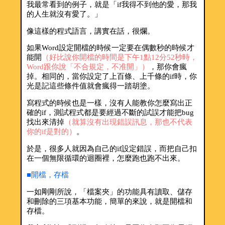
我最常看到的例子，就是「if我得不到他的愛，那我
的人生就沒有愛了。」
像這樣的程式語言，講實在話，很爛。
如果Word設定開檔的時候一定要在偶數秒的時候才
能開
（好比說你開檔的時間是下午1點12分52秒時，
Word跟你說「不合規定，不准開」）
，那你會瘋
掉。相同的，當你設定了上百條、上千條的if時，你
光是記這些條件值就會瘋得一踏胡塗。
寫程式的時候也是一樣，沒有人能教你怎麼寫出正
確的if，測試程式都是要經過不斷的試誤才能把bug
找出來清掉
（就算沒有出現錯誤訊息，那也不代表
你的if是對的）
。
於是，很多人就因為自己的if設定錯誤，而把自己扣
在一個無限循環的迴圈裡，怎麼跑也跑不出來。
■開檔，存檔
一如剛剛所說，「檔案夾」的功能具有讀取、儲存
和刪除的三項基本功能，簡單的來說，就是開檔和
存檔。