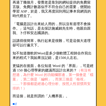
再過了幾個月，發覺老是靠別的網站提供的免費留
言版、免費計數器似乎不符合自己的需要，便開始
學習 ASP，於是，我又再度回到用記事本寫網頁的
時代裡去了。
「電腦是設計出來給人用的，所以沒有道理不會操
作。」這句話，是去採訪施威銘先生時，他親自跟
我、卜仔和安志國講的。
話講得很簡單，執行起來是很難，可是這個大道理
卻可以行遍天下。
知不知道微軟的Word是多少個軟體工程師合作寫出
來的程式？我如果沒記錯，是1500人左右。
更猛的在後面，各位知道 Word 的「界面」，可是經
過 150 個心理學家的建議而設計出來的？
（有沒有
想過，為什麼 Word 的功能欄那邊，第一個會是「檔
案」，第二個是「編輯」，而第三個是「檢視」
……？那個都是經過心理分析、按照人性習慣而安
排的！）
而這個，就是所謂的「人機界面」。
■if