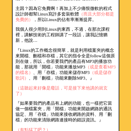
主因？因為它免費啊！再加上不少痛恨微軟的程式
設計師都幫Linux寫許多套裝軟體
（而且大部分都是
免費的）
，所以Linux的佔有率漸漸提昇。
我個人很少用到Linux的東西，不過，在那次課程
裡，講解技術的工程師講了一段話，讓我記憶猶
新，他說…
『Linux的工作概念很簡單，就是利用檔案夾的概念
來開檔、刪檔和存檔，其它的指令全是follow這個原
則在做，所以，你若要我們的產品有MP3的播放功
能，那就用「開檔」功能來播放MP3
（或是查看MP3
的檔名）
、用「存檔」功能來儲存MP3
（或是儲存
歌詞）
、用「刪檔」功能來刪除MP3。』
（這聽起來好像是廢話，可是接下來他講的就玄
了）
『如果要我們的產品有上網的功能，也一樣把它當
做一個檔案夾，用「開檔」功能來開啟網路的通訊
協定、用「存檔」功能來接收網路的資料、用「刪
檔」的功能來清除網路連接時的錯誤資訊。』
（有點猛了吧？）