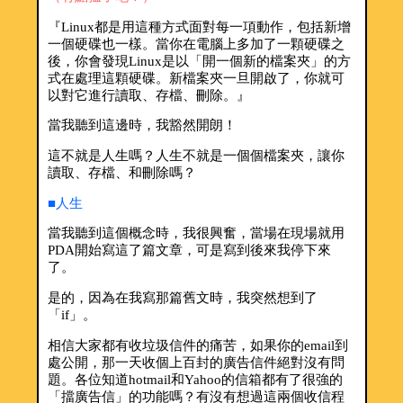
『Linux都是用這種方式面對每一項動作，包括新增
一個硬碟也一樣。當你在電腦上多加了一顆硬碟之
後，你會發現Linux是以「開一個新的檔案夾」的方
式在處理這顆硬碟。新檔案夾一旦開啟了，你就可
以對它進行讀取、存檔、刪除。』
當我聽到這邊時，我豁然開朗！
這不就是人生嗎？人生不就是一個個檔案夾，讓你
讀取、存檔、和刪除嗎？
■人生
當我聽到這個概念時，我很興奮，當場在現場就用
PDA開始寫這了篇文章，可是寫到後來我停下來
了。
是的，因為在我寫那篇舊文時，我突然想到了
「if」。
相信大家都有收垃圾信件的痛苦，如果你的email到
處公開，那一天收個上百封的廣告信件絕對沒有問
題。各位知道hotmail和Yahoo的信箱都有了很強的
「擋廣告信」的功能嗎？有沒有想過這兩個收信程