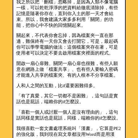
我之所以把「刪檔」忽略掉，是因為人類不像電腦
一樣，可以乾乾淨淨的把資料給徹底清除掉，有些
記憶是隨著你存在，直到你入土的那一天才會結
束。所以，我會建議大家多多利用「關閉」的功
能，把你心中不快的回憶關起來。
關起來，不代表你會忘掉，因為檔案夾一直在那
邊，難保終有一天你又會去打開它，可是，最起碼
你可以學學電腦的做法：這個檔案夾存在著，可是
使用者可以決定不要去啟用檔案夾裡面的程式。
開啟一扇心扉難、關閉一扇心扉也很難，有些人願
意在網路上做「檔案共享」、也有些人要輸入密碼
才能進入共享的檔案夾、有的人根本不分享檔案。
人和人之間的互動，比if還要困難得多。
「有了真愛，其它一切都不是困難」，這句話是實
話也是屁話，端賴你的if怎麼設。
「喜歡一個人或討厭一個人是沒有理由的」，這句
話同樣是實話也是屁話，同樣，端賴你的if怎麼設。
我很喜歡一套文書處理系統叫「漢書」，它算是PE2
的強化版，我到現在寫文章都沒用Word而是用漢