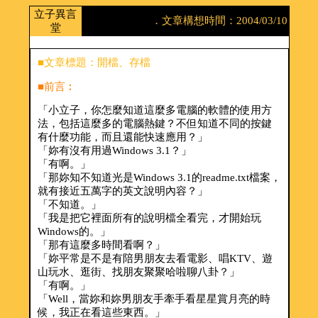
立子異言
．文章構想時間：2004/03/10
堂
■文章標題：開檔、存檔
■前言︰
「小立子，你怎麼知道這麼多電腦的軟體的使用方
法，包括這麼多的電腦熱鍵？不但知道不同的按鍵
有什麼功能，而且還能快速應用？」
「妳有沒有用過Windows 3.1？」
「有啊。」
「那妳知不知道光是Windows 3.1的readme.txt檔案，
就有接近五萬字的英文說明內容？」
「不知道。」
「我是把它裡面所有的說明檔全看完，才開始玩
Windows的。」
「那有這麼多時間看啊？」
「妳平常是不是有陪男朋友去看電影、唱KTV、遊
山玩水、逛街、找朋友聚聚哈啦聊八卦？」
「有啊。」
「Well，當妳和妳男朋友手牽手看星星賞月亮的時
候，我正在看這些東西。」