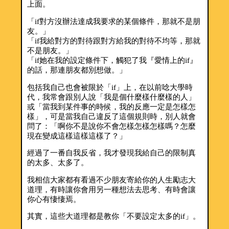
上面。
「if對方沒辦法達成我要求的某個條件，那就不是朋
友。」
「if我給對方的對待跟對方給我的對待不均等，那就
不是朋友。」
「if她在我的設定條件下，觸犯了我『愛情上的if』
的話，那連朋友都別想做。」
包括我自己也會被限於「if」上，在以前唸大學時
代，我常會跟別人說「我是個什麼樣什麼樣的人」
或「當我到某件事的時候，我的反應一定是怎樣怎
樣」，可是當我自己違反了這個規則時，別人就會
問了：「啊你不是說你不會怎樣怎樣怎樣嗎？怎麼
現在變成這樣這樣這樣了？」
經過了一番自我反省，我才發現我給自己的限制真
的太多、太多了。
我相信大家都有看過不少朋友寄給你的人生勵志大
道理，有時讓你會用另一種想法去思考、有時會讓
你心有悽悽焉。
其實，這些大道理都是教你「不要設定太多的if」。