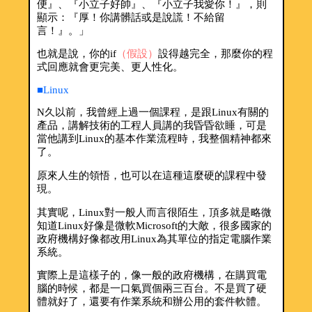
便』、『小立子好帥』、『小立子我愛你！』，則
顯示：『厚！你講髒話或是說謊！不給留
言！』。」
也就是說，你的if
（假設）
設得越完全，那麼你的程
式回應就會更完美、更人性化。
■Linux
N久以前，我曾經上過一個課程，是跟Linux有關的
產品，講解技術的工程人員講的我昏昏欲睡，可是
當他講到Linux的基本作業流程時，我整個精神都來
了。
原來人生的領悟，也可以在這種這麼硬的課程中發
現。
其實呢，Linux對一般人而言很陌生，頂多就是略微
知道Linux好像是微軟Microsoft的大敵，很多國家的
政府機構好像都改用Linux為其單位的指定電腦作業
系統。
實際上是這樣子的，像一般的政府機構，在購買電
腦的時候，都是一口氣買個兩三百台。不是買了硬
體就好了，還要有作業系統和辦公用的套件軟體。