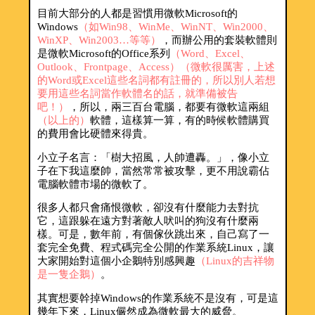
目前大部分的人都是習慣用微軟Microsoft的
Windows
（如Win98、WinMe、WinNT、Win2000、
WinXP、Win2003…等等）
，而辦公用的套裝軟體則
是微軟Microsoft的Office系列
（Word、Excel、
Outlook、Frontpage、Access）
（微軟很厲害，上述
的Word或Excel這些名詞都有註冊的，所以別人若想
要用這些名詞當作軟體名的話，就準備被告
吧！）
，所以，兩三百台電腦，都要有微軟這兩組
（以上的）
軟體，這樣算一算，有的時候軟體購買
的費用會比硬體來得貴。
小立子名言：「樹大招風，人帥遭轟。」，像小立
子在下我這麼帥，當然常常被攻擊，更不用說霸佔
電腦軟體市場的微軟了。
很多人都只會痛恨微軟，卻沒有什麼能力去對抗
它，這跟躲在遠方對著敵人吠叫的狗沒有什麼兩
樣。可是，數年前，有個傢伙跳出來，自己寫了一
套完全免費、程式碼完全公開的作業系統Linux，讓
大家開始對這個小企鵝特別感興趣
（Linux的吉祥物
是一隻企鵝）
。
其實想要幹掉Windows的作業系統不是沒有，可是這
幾年下來，Linux儼然成為微軟最大的威脅。