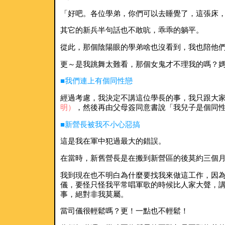
「好吧。各位學弟，你們可以去睡覺了，這張床
其它的新兵半句話也不敢吭，乖乖的躺平。
從此，那個陰陽眼的學弟啥也沒看到，我也陪他
更～是我跳舞太難看，那個女鬼才不理我的嗎？
■我們連上有個同性戀
經過考慮，我決定不講這位學長的事，我只跟大
明）
，然後再由父母簽同意書說「我兒子是個同
■新營長被我不小心惡搞
這是我在軍中犯過最大的錯誤。
在當時，新舊營長是在搬到新營區的後莫約三個
我到現在也不明白為什麼要找我來做這工作，因
儀，要怪只怪我平常唱軍歌的時候比人家大聲，
事，絕對非我莫屬。
當司儀很輕鬆嗎？更！一點也不輕鬆！