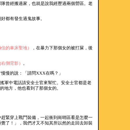
部隊曾經搬過家，也就是說我經歷過兩個營區。老
剛好都有發生過鬼故事。
極佳的車床聖地）
，在暴力下那個女的被打屎，後
的右側背影）
。
慢慢的說：「請問XXX在嗎？」
搖軍中電話請安全士官來幫忙。安全士官都是老
尺的地方，他也看到了那個女的。
中趕緊穿上戰鬥裝備，一起衝到崗哨區看是怎麼一
睡覺了！」，我們才又不知其所以然的走回去卸裝