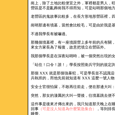
崗上，除了土地比較便宜之外，軍裡都是男人，
營區是不是亂葬崗我不得而知，可是站哨那個地
老營區的鬼故事比較多，在長方形地形營區裡，
崗哨那邊有墳墓，當然會比較毛，可是由於我是
不過我學長有被嚇過。
那幾個墳墓裡，有一座墳跟營上多年前的兵有關
來女方家長為了報復，故意把墳立在營區外。
我那個學長是在深夜站哨時，被一個突然出現的
「站住！口令！誰！」學長按照衛兵守則的規定詢
那個 XXX 就是那個強暴犯，可是學長並不認識
兵執班的，而他先前就知道有 XXX 這麼一號
安全士官很怕屎，不敢再往前走，便在那邊大叫：
突然，那女的淒厲的大叫一聲後，往墳墓跳去便
這件事是後來才傳出來的，我只知道那天晚上在
回事
（可是沒人知道為什麼緊急集合）
，等到排
睡覺。