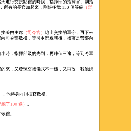
當天進行交接點禮的時候，指揮部的指揮官、副指
所有的長官加起來，剛好多我 150 個等級
（營
，接著由主席
（司令官）
唸出交接的軍令，再下來
部向司令部敬禮，等司令部退朝後，接著是營部向
個小時，指揮部級的先到，再練個三遍；等到將軍
部的來，又發現交接儀式不一樣，又再改，我他媽
）
，他轉身向指揮官敬禮。
練了100 遍）
。
軍敬禮。