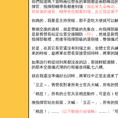
你們知道嗎？當時兩位營長的軍階都是兩顆梅花
揮官、指揮部輔導長都會到場
（加起來九朵梅花，一
部各連的連長、輔導長也都要到場，反正我這輩
你媽的，我要是主持突槌，那不是吃大便就可以
整個交接的過程，就是營級的先集合，向指揮部
是新舊營長站定位置交接關防
（印）
，然後是新
指揮部敬禮，然後等指揮部級的退朝後，整個儀
於是，在其它長官還沒有到場之前，全體士官兵
來的時候，趁將軍在營長室接受招待時，將軍的
如果說行程從頭到尾都沒改的話，那就輕鬆過關
的那本交接儀式簿的行程被改得亂七八糟。
就在我還沒準備好台詞時，將軍往中正堂走過來
「立正～」舊營長對著所有士官兵大喊，所有的
「稍息！」所有的士官兵呈稍息動作，可是在 1
換指揮官站在前面，大喊：「立正～」，所有的
「稍息！」……
（以下動做介紹省略）
……：「