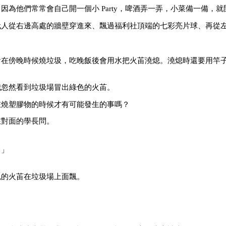
因為他們常常會自己開一個小 Party，啤酒弄一弄，小菜備一備，
代人從右邊高處的牆壁穿進來、飄過福利社頂端的七彩亮片球、再從
會在傍晚時候燒垃圾，吃晚飯後會用水把火苖澆熄。澆熄時還要用竿
我忽然看到垃圾場冒出綠色的火苖。
在燒塑膠物的時候才有可能發生的事嗎？
在對面的學長問。
！」
色的火苖在垃圾場上面飄。