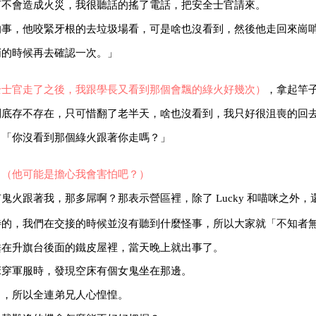
苖不會造成火災，我很聽話的搖了電話，把安全士官請來。
的事，他咬緊牙根的去垃圾場看，可是啥也沒看到，然後他走回來崗
哨的時候再去確認一次。」
全士官走了之後，我跟學長又看到那個會飄的綠火好幾次）
，拿起竿
到底存不存在，只可惜翻了老半天，啥也沒看到，我只好很沮喪的回
：「你沒看到那個綠火跟著你走嗎？」
」
（他可能是擔心我會害怕吧？）
火跟著我，那多屌啊？那表示營區裡，除了 Lucky 和喵咪之外
待的，我們在交接的時候並沒有聽到什麼怪事，所以大家就「不知者
睡在升旗台後面的鐵皮屋裡，當天晚上就出事了。
床穿軍服時，發現空床有個女鬼坐在那邊。
了，所以全連弟兄人心惶惶。