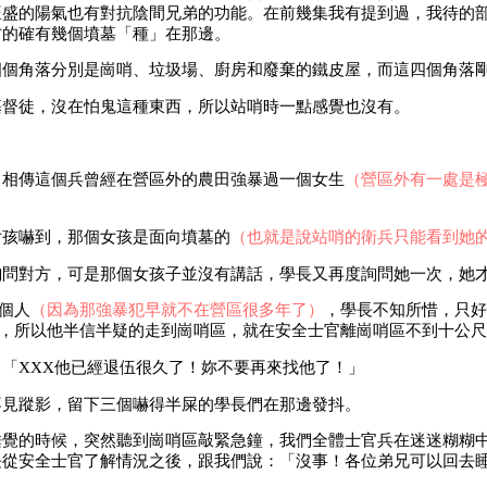
旺盛的陽氣也有對抗陰間兄弟的功能。在前幾集我有提到過，我待的
方的確有幾個墳墓「種」在那邊。
四個角落分別是崗哨、垃圾場、廚房和廢棄的鐵皮屋，而這四個角落
基督徒，沒在怕鬼這種東西，所以站哨時一點感覺也沒有。
，相傳這個兵曾經在營區外的農田強暴過一個女生
（營區外有一處是
女孩嚇到，那個女孩是面向墳墓的
（也就是說站哨的衛兵只能看到她
問對方，可是那個女孩子並沒有講話，學長又再度詢問她一次，她才
這個人
（因為那強暴犯早就不在營區很多年了）
，學長不知所惜，只好
人物，所以他半信半疑的走到崗哨區，就在安全士官離崗哨區不到十公
「XXX他已經退伍很久了！妳不要再來找他了！」
不見蹤影，留下三個嚇得半屎的學長們在那邊發抖。
睡覺的時候，突然聽到崗哨區敲緊急鐘，我們全體士官兵在迷迷糊糊
長從安全士官了解情況之後，跟我們說：「沒事！各位弟兄可以回去