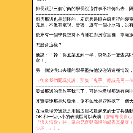
排長跟那三個守衛的學長說這件事不准傳出去，
-------------------------------------------------
廚房那邊也是頗怪的，廚房兵是睡在廚房裡的寢
亮麗，不但有電視、音響，還有一個小冰箱，說
後來有一個學長堅持不肯睡在廚房寢室裡，寧願
怎麼會這樣？
他說：「幹！你煮菜煮到一半，突然多一隻查某
室！」
另一個沒搬出去睡的學長堅持他沒碰過這種情況
（後來我們開玩笑說，那隻「鬼手」應該是另一
-------------------------------------------------
廢墟那邊的鬼故事我忘了，可是垃圾場那邊有兩
其實要說那是垃圾場，倒不如說是營區挖了一個
在垃圾場旁邊就是用鐵皮屋搭建起來的士官兵活
OK 和一個小小的表演區可以表演
（營輔導長自己
「浪人情歌」時，眾弟兄齊聲高唱的感覺真是爽
心扉…」）
。