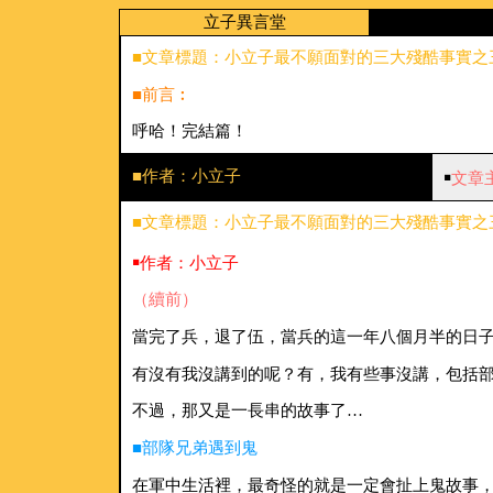
立子異言堂
■文章標題：小立子最不願面對的三大殘酷事實之三(
■前言︰
呼哈！完結篇！
■作者：小立子
￭
文章
■文章標題：小立子最不願面對的三大殘酷事實之三(
￭作者：小立子
（續前）
當完了兵，退了伍，當兵的這一年八個月半的日
有沒有我沒講到的呢？有，我有些事沒講，包括
不過，那又是一長串的故事了…
■部隊兄弟遇到鬼
在軍中生活裡，最奇怪的就是一定會扯上鬼故事