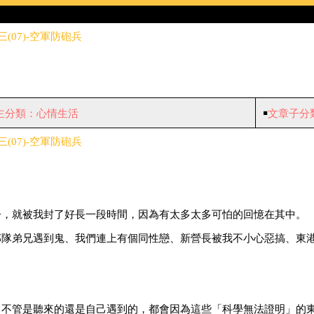
07)-空軍防砲兵
主分類：心情生活
￭
文章子分
07)-空軍防砲兵
子，就被我封了好長一段時間，因為有太多太多可怕的回憶在其中。
部隊弟兄遇到鬼、我們連上有個同性戀、新營長被我不小心惡搞、東
，不管是聽來的還是自己遇到的，都會因為這些「科學無法證明」的