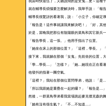
我當時快退伍了，又聽說鬧的是女鬼…更～這種
就在輔導長煩惱要怎麼解決時，我舉手說：「報
輔導長很驚訝的看著我，說：「小立子，你確定
「報告是！這件事就讓我來解決吧！」「好，其
於是，當晚我把那位有陰陽眼的菜鳥和其它新兵
「報告學長，這一張。」他用手指出了位置。
「她坐在床上的那個位置？」「這裡，學長。」
接下來，我就躺在那個「女鬼」先前坐的位置，
「學…學長…」「怎樣？」「她…她現在正在看
他發抖的指著一團空氣。
「這裡？」我站在那個位置問學弟，他說：「是
「所以我跟她是重疊在一起的囉？」「報告是…
然後，一群菜鳥學弟看我當場跳起麥克傑克森的
「她有沒有很生氣？」「不…不知道…」