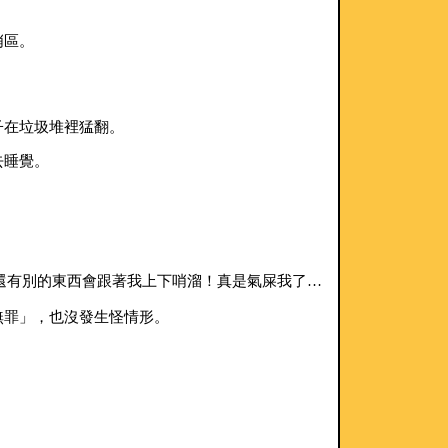
哨區。
子在垃圾堆裡猛翻。
去睡覺。
，還有別的東西會跟著我上下哨溜！真是氣屎我了…
無罪」，也沒發生怪情形。