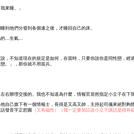
，我來睡。」
們睡到他們分發到各個連之後，才睡回自己的床。
媽的…生氣…
家說，不知道現在的規定是如何，在當時，只要你說你是同性戀，經
性戀。」，那你就不用當兵。
月左右辦理交接的。我也不知道為什麼，情報官居然指定小立子在下
為他自己旗下有一個情報士，長得是又高又帥，主持起司儀來絕對夠
講話發音字正腔圓
（又有磁性）
（我一定要加註說小立子講話是很有