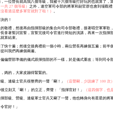
的，一位營長就高我八個等級，我被十六個等級打好玩的也就算了，
共 27 個等級）
之外，連空軍司令部的將軍和副官群也會到場觀禮，
子沒看過這麼多軍官就對了啦！）
。
解決的！
級的敬禮，然後再由指揮部級的集合向司令部敬禮，接著唱空軍軍歌
營長拿著誓詞宣誓，宣誓完後司令官進行簡短的演講，再來一次指揮
式就算結束。
練了快十遍；然後交接典禮前一個小時，兩位營長再練個五遍；前半
隨從叫我們再練個兩遍。
，偏偏營部準備的儀式跟揮指部的不一樣，於是儀式重改；等到司令
了，媽的，大家皮蹦得緊緊的。
營級、連級士官兵很整齊的一聲「唰！」
（這聲唰，少說練了 100 次
 秒後立刻又「唰！」的立正，齊聲：「指揮官好！」
（這四個字，也是
指揮部級、營級、連級軍士官兵又唰了一聲，他也轉身向有星星的將
司令官好！」