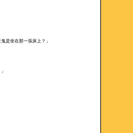
女鬼是坐在那一張床上？」
！」