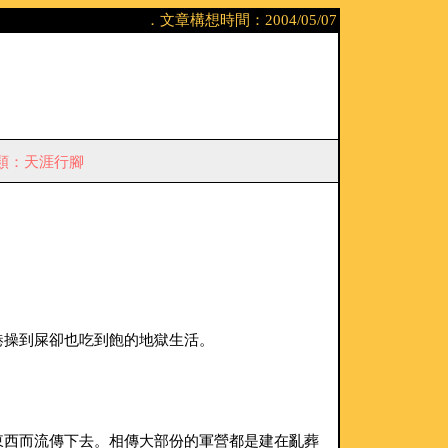
．文章構想時間：2004/05/07
類：天涯行腳
港操到屎卻也吃到飽的地獄生活。
東西而流傳下去。相傳大部份的軍營都是建在亂葬