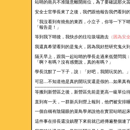
站哨的衛兵不准隨意離開崗位，為了要確認那火
安全士官學長來了之後，我們跟他報告我們看到
「我沒看到有燒焦的東西，小立子，你等一下下
「報告是！」
等到我下哨後，我快步的往垃圾場跑去
（因為安
我還真希望看到的是鬼火，因為我好想研究鬼火
隔天早上，跟我一起站哨的學長走過來低聲問我
「啊？有嗎？沒有感覺說，真的有嗎？」
學長沈默了一下子，說：「好吧，我開玩笑的。
可惡…不知道他是真的開玩笑還是假的…如果真有鬼
---------------------------------
等搬到新營區之後，新營區先前是更高一級單位
直到有一天，一群新兵到營上報到，他們被安排
一個自稱有陰陽眼的菜鳥學弟說他在實習站哨起
這件事在排長還沒鎮壓下來前就已經傳遍整個連