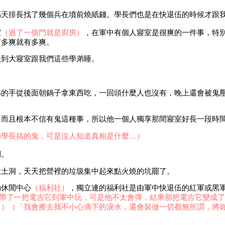
隔天排長找了幾個兵在墳前燒紙錢。學長們也是在快退伍的時候才跟
室
（過了一個門就是廚房）
，在軍中有個人寢室是很爽的一件事，特
有多爽就有多爽。
搬到大寢室跟我們這些學弟睡。
郎的手從後面朝鍋子拿東西吃，一回頭什麼人也沒有，晚上還會被鬼
，而且根本不信有鬼這種事，所以他一個人獨享那間寢室好長一段時
個學長搞的鬼，可是沒人知道真相是什麼…）
則。
大土洞，天天把營裡的垃圾集中起來點火燒的坑罷了。
動休閒中心
（福利社）
，獨立連的福利社是由軍中快退伍的紅軍或黑
帶了一把電吉它到軍中玩，可是他不太會彈，結果那把電吉它變成了
！）
（「我會擦去我不小心滴下的淚水，還會裝做一切都無所謂，將