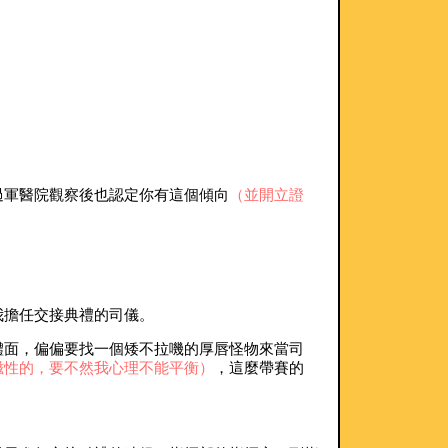
過軍醫院觀察後也認定你有這個傾向
（並開立證
我擔任交接典禮的司儀。
體面，偏偏要找一個矮不拉嘰的厚唇怪物來當司
磁性的，要不然我心理不能平衡）
，這麼帶賽的