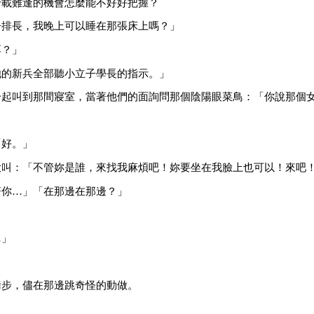
千載難逢的機會怎麼能不好好把握？
告排長，我晚上可以睡在那張床上嗎？」
厚？」
他的新兵全部聽小立子學長的指示。」
一起叫到那間寢室，當著他們的面詢問那個陰陽眼菜鳥：「你說那個
「好。」
大叫：「不管妳是誰，來找我麻煩吧！妳要坐在我臉上也可以！來吧
著你…」「在那邊在那邊？」
…」
」
舞步，儘在那邊跳奇怪的動做。