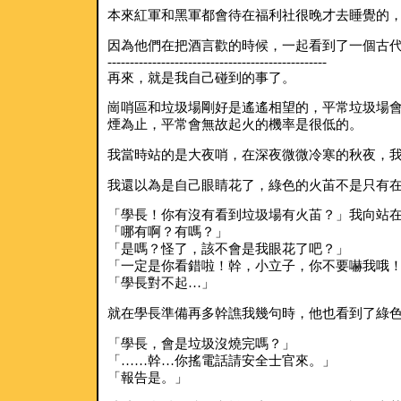
本來紅軍和黑軍都會待在福利社很晚才去睡覺的，
因為他們在把酒言歡的時候，一起看到了一個古
-------------------------------------------------
再來，就是我自己碰到的事了。
崗哨區和垃圾場剛好是遙遙相望的，平常垃圾場
煙為止，平常會無故起火的機率是很低的。
我當時站的是大夜哨，在深夜微微冷寒的秋夜，
我還以為是自己眼睛花了，綠色的火苖不是只有
「學長！你有沒有看到垃圾場有火苖？」我向站
「哪有啊？有嗎？」
「是嗎？怪了，該不會是我眼花了吧？」
「一定是你看錯啦！幹，小立子，你不要嚇我哦
「學長對不起…」
就在學長準備再多幹譙我幾句時，他也看到了綠
「學長，會是垃圾沒燒完嗎？」
「……幹…你搖電話請安全士官來。」
「報告是。」