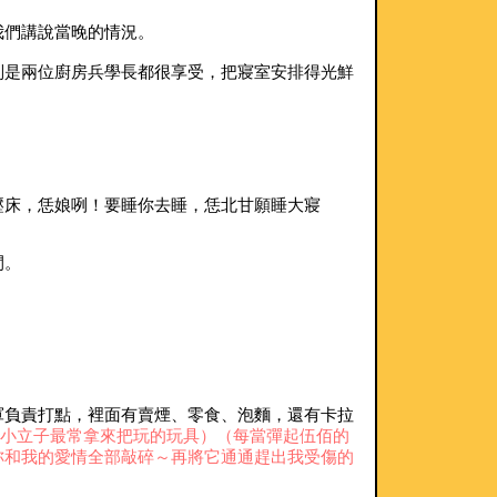
我們講說當晚的情況。
別是兩位廚房兵學長都很享受，把寢室安排得光鮮
壓床，恁娘咧！要睡你去睡，恁北甘願睡大寢
間。
軍負責打點，裡面有賣煙、零食、泡麵，還有卡拉
小立子最常拿來把玩的玩具）
（每當彈起伍佰的
妳和我的愛情全部敲碎～再將它通通趕出我受傷的