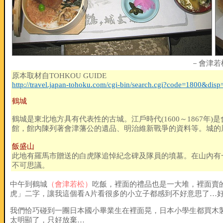
－會津若
原本取材自TOHKOU GUIDE
http://travel.japan-tohoku.com/cgi-bin/search.cgi?code=1800&dis
鶴城
鶴城是東北地方具有代表性的古城。江戶時代(1600～1867年)
館，館內陳列著會津藩公的遺品、明治維新戰爭的資料等。城的周
飯盛山
此地有羅馬市贈送的白虎隊追悼紀念碑及隊員的墳墓。在山內有
不可思議。
中午到鶴城
（會津若松）
吃飯，裡面的禮品也是一大堆，裡面賣
虎」二字，讓我這個看A片看很多的小立子都感到不好意思了…
我們恰巧碰到一團日本國小畢業生在裡面晃，日本小學生都買木
太明顯了，只好放棄…