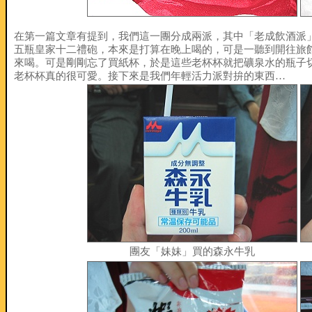
在第一篇文章有提到，我們這一團分成兩派，其中「老成飲酒派」
五瓶皇家十二禮砲，本來是打算在晚上喝的，可是一聽到開往旅
來喝。可是剛剛忘了買紙杯，於是這些老杯杯就把礦泉水的瓶子
老杯杯真的很可愛。接下來是我們年輕活力派對拚的東西…
團友「妹妹」買的森永牛乳