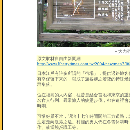
－大內
原文取材自自由新聞網
http://www.libertytimes.com.tw/2004/new/mar/3/lif
日本江戶有許多所謂的「宿場」，提供過路旅客
有幸保留下來的，就成了遊客趨之若鶩的特殊景
群集落。
位在福島的大內宿，往昔是結合當地和東京的重
名官人行列、尋常旅人的疲憊步伐，都在這裡會
時期。
可惜好景不常，明治十七年時開闢的三方道路，
注定走向沒落之途。村裡的男人們在冬雪休耕時
作、或當燒炭職工等。