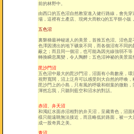
前的林野中。
由西口的五色沼自然教室進入健行路線，會先穿
場，這裡有土產店、現烤大而軟Q的五平餅小販
五色沼
裏磐梯最神秘迷人的美景，首推五色沼。沼色是
色澤因湧出的地下礦泉不同，而各個沼有不同的
蔽之；而且同一個沼，也可能為因光線強弱不等
轉換瞬息萬變，令人陶醉；五色沼神祕的美景當
毘沙門沼
五色沼中最大的毘沙門沼，沼面有小島數座，環
視野寬闊，沼上泛舟可以感受到大自然的呼喚，
毘沙門上的小島，只有風的呼吸和樹葉的微動，
渾然忘我，只聽到藍空和沼水的對話。
赤沼、弁天沼
和濁紅水面赤沼相對的弁天沼，呈藏青色，沼面
樣只能遠眺無法接近，而且略低於路面，被一大
成一股奇異之美。
青沼