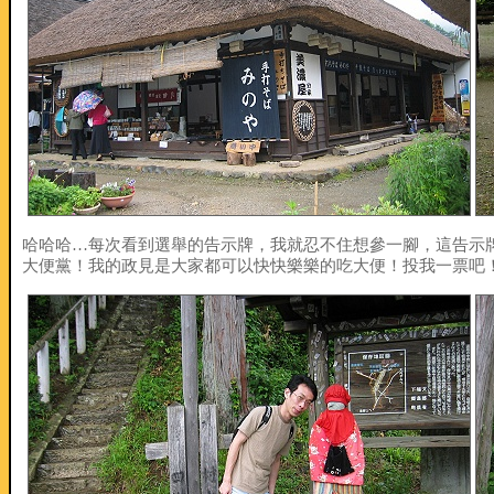
哈哈哈…每次看到選舉的告示牌，我就忍不住想參一腳，這告示
大便黨！我的政見是大家都可以快快樂樂的吃大便！投我一票吧