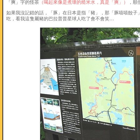
「爽」字的怪茶
（喝起來像是煮壞的糙米水，真是「爽」）
，順
如果我沒記錯的話，「豚」在日本是指「豬」，那「豚嘻嘻餃子
吃，看我這隻屬豬的巴拉普普星球人吃了會不會笑…