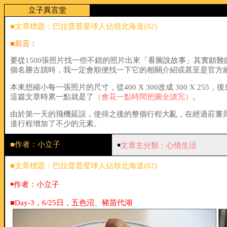
立子異言堂
■文章標題：巴拉普普星球人佔領北海道(02)
■前言︰
要從1500張照片找一些不錯的照片出來「看圖說故事」其實頗難
個名勝古蹟時，我一定會順便找一下它的相關介紹或甚至是官方
本來想縮小每一張照片的尺寸，從400 X 300改成 300 X 
這篇文章時累一點就是了
（會花一點時間把圖全讀完）
。
由於第一天的飛機延誤，使得之後的整個行程大亂，在經過莊董
道行程增加了不少的元素。
■作者：小立子
￭
文章主分類：心情生活
■文章標題：巴拉普普星球人佔領北海道(02)
￭作者：小立子
■Day-3，6/25日，五色沼、豬苗代湖