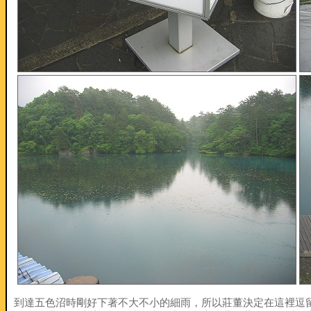
到達五色沼時剛好下著不大不小的細雨，所以莊董決定在這裡逗