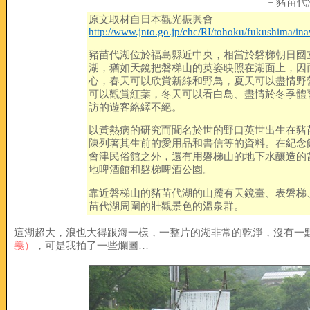
－豬苗代
原文取材自日本觀光振興會
http://www.jnto.go.jp/chc/RI/tohoku/fukushima/in
豬苗代湖位於福島縣近中央，相當於磐梯朝日國
湖，猶如天鏡把磐梯山的英姿映照在湖面上，因
心，春天可以欣賞新綠和野鳥，夏天可以盡情野
可以觀賞紅葉，冬天可以看白鳥、盡情於冬季體
訪的遊客絡繹不絕。
以黃熱病的研究而聞名於世的野口英世出生在豬
陳列著其生前的愛用品和書信等的資料。在紀念
會津民俗館之外，還有用磐梯山的地下水釀造的
地啤酒館和磐梯啤酒公園。
靠近磐梯山的豬苗代湖的山麓有天鏡臺、表磐梯
苗代湖周圍的壯觀景色的溫泉群。
這湖超大，浪也大得跟海一樣，一整片的湖非常的乾淨，沒有一
義）
，可是我拍了一些爛圖…