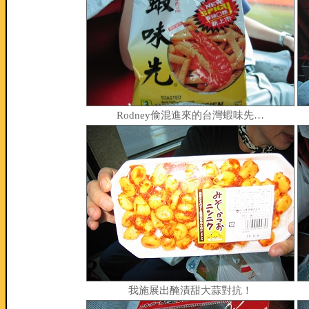
Rodney偷混進來的台灣蝦味先…
我施展出醃漬甜大蒜對抗！