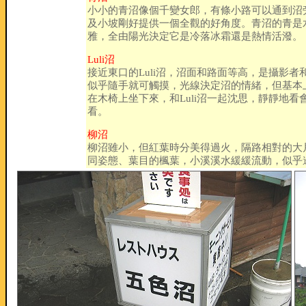
小小的青沼像個千變女郎，有條小路可以通到沼
及小坡剛好提供一個全觀的好角度。青沼的青是
雅，全由陽光決定它是冷落冰霜還是熱情活潑。
Luli沼
接近東口的Luli沼，沼面和路面等高，是攝影
似乎隨手就可觸摸，光線決定沼的情緒，但基本
在木椅上坐下來，和Luli沼一起沈思，靜靜地
看。
柳沼
柳沼雖小，但紅葉時分美得過火，隔路相對的大
同姿態、葉目的楓葉，小溪溪水緩緩流動，似乎