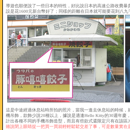
導遊也順便說了一些日本的特性，好比說日本的高速公路收費暴
設是花1600元新台幣好了；同樣的距離在日本就可能要花到八
這是中途經過休息站時所拍的照片，當我一進去休息站的時候，就被裡
機吊飾，款飾少說20種以上，據說是適逢Hello Kitty的30週年慶
計出各種不同的手機吊飾造型，而且有些款式還限定只有在該區
雖說閉上眼睛捉一把買一買就輕輕鬆鬆交差了事，可是數量實在