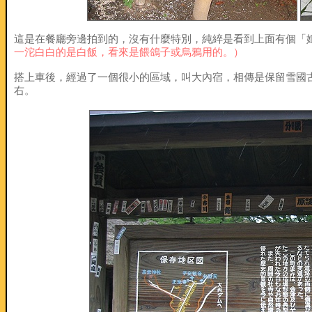
這是在餐廳旁邊拍到的，沒有什麼特別，純綷是看到上面有個「
一沱白白的是白飯，看來是餵鴿子或烏鴉用的。）
搭上車後，經過了一個很小的區域，叫大內宿，相傳是保留雪國
右。