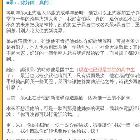
■呆a，你好帥！真的！
等明年呆a正式邁入18歲的成年年齡時，他就可以正式參加立子
堂每一年的跨年火鍋大會了，我好害怕哦，真的，這傢伙說不定
不久的未來把我給幹掉，然後將立子異言堂改名為呆a異言堂，重
開創叫別人吃大便的新境界。
呆a有這個潛力，雖說他不肯把他姊姊介紹給我催殘，可是有潛力
是有潛力，本人也特別因為他「年幼無知」向社會大眾致歉：真
不起大家，好好的一個年輕人就被我這麼給毀了，而且褲子都沒
到…
雖然，認識呆a的時候他是國中生
（現在他已經是堂堂的高中生
了）
，最近也比較少跟他聊到天，只有偶而幾次，他在考試的時
手機簡訊問我一些問題，我回簡訊把答案傳給他之外，就很少再
什麼了。
目前，呆a正在替他的新硬碟傷透腦筋，因為他一直裝不起來。
本來不想理他的，可是一聽到那是他姊姊的硬碟，我就在電話裡
說：「你再晚都可以打電話給我。」
更，呆a，你姊很讚的，快一點介紹給我，我要讓你叫我一聲「姊
夫」，我不惜說你好帥也要你介紹給我，快！