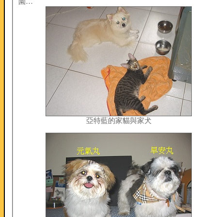
園…
亞特藍的家貓與家犬