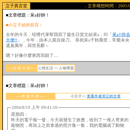
立子異言堂
．文章構想時間：2005/04
■文章標題：呆a好帥！
■小立子給的前言︰
去年的今天，哇哩代筆幫我寫了篇生日賀文給呆a，叫「
呆a!!你
大便!!
」，今年，由本人親自操刀。 恭祝呆a千秋萬世，常樂未央
遺臭萬年，與世長辭～
嗯？好像什麼東西寫錯了…
-----文 章 分 類-----
心情生活 >> 人物專題
■文章標題：呆a好帥！
-----本 篇 作 者 -----
小立子>>
查看作者其它的文章
2004/8/19 上午 09:41:10
星期四：
昨天的電子報一發，今天就發生了效應，收到了一堆人寄來的
寵物照，再加上之前拿過的照片集一集，我的電腦成了動物