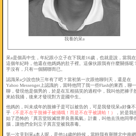
我養的呆a
呆a是個高中生，年紀跟小立子在下我差16歲，也就是說，當我
這個年紀時，他還在他媽媽的肚子裡。這傢伙跟我有什麼關係呢
乎沒有，只有一個關聯而已。
認識呆a少說也快三年有了吧？當初第一次跟他聊到天，還是在
Yahoo Messenger上認識的，當時他問了我一些Flash的東西，聊
聊，發現他是個男的，於是在互相搞笑的過程中，我叫他把褲子
來給我捅，後來才發現對方是國中生。
他媽的，叫未成年的脫褲子是可以被告的，可是我發現呆a好像不
乎
（不是不在乎脫褲子被捅哦！而是不在乎被講蛤！）
，於是我
始了恐怖的「異言堂毀滅世界良善風氣」計畫，叫他去洗他同學
腦，讓他們全到立子異言堂被我荼毒。
第一次見到呆a本人呢，是他14歲的時候，當時我有舉辦北中南