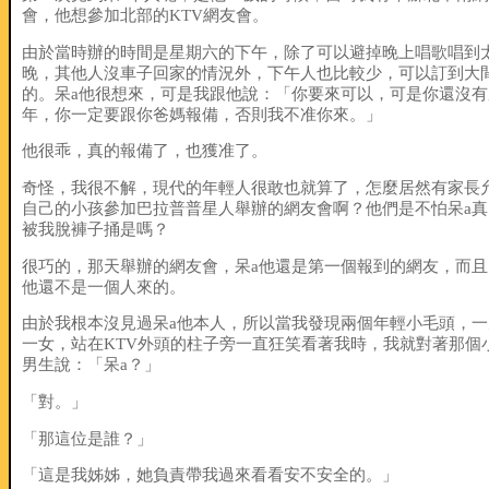
會，他想參加北部的KTV網友會。
由於當時辦的時間是星期六的下午，除了可以避掉晚上唱歌唱到
晚，其他人沒車子回家的情況外，下午人也比較少，可以訂到大
的。呆a他很想來，可是我跟他說：「你要來可以，可是你還沒有
年，你一定要跟你爸媽報備，否則我不准你來。」
他很乖，真的報備了，也獲准了。
奇怪，我很不解，現代的年輕人很敢也就算了，怎麼居然有家長
自己的小孩參加巴拉普普星人舉辦的網友會啊？他們是不怕呆a真
被我脫褲子捅是嗎？
很巧的，那天舉辦的網友會，呆a他還是第一個報到的網友，而且
他還不是一個人來的。
由於我根本沒見過呆a他本人，所以當我發現兩個年輕小毛頭，一
一女，站在KTV外頭的柱子旁一直狂笑看著我時，我就對著那個
男生說：「呆a？」
「對。」
「那這位是誰？」
「這是我姊姊，她負責帶我過來看看安不安全的。」