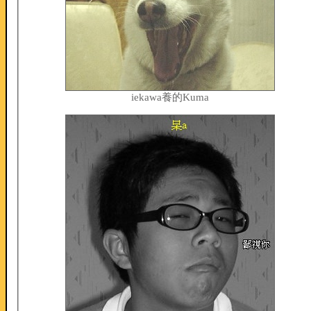
iekawa養的Kuma