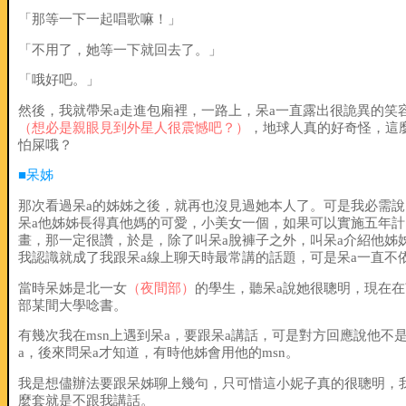
「那等一下一起唱歌嘛！」
「不用了，她等一下就回去了。」
「哦好吧。」
然後，我就帶呆a走進包廂裡，一路上，呆a一直露出很詭異的笑
（想必是親眼見到外星人很震憾吧？）
，地球人真的好奇怪，這
怕屎哦？
■呆姊
那次看過呆a的姊姊之後，就再也沒見過她本人了。可是我必需說
呆a他姊姊長得真他媽的可愛，小美女一個，如果可以實施五年計
畫，那一定很讚，於是，除了叫呆a脫褲子之外，叫呆a介紹他姊
我認識就成了我跟呆a線上聊天時最常講的話題，可是呆a一直不
當時呆姊是北一女
（夜間部）
的學生，聽呆a說她很聰明，現在在
部某間大學唸書。
有幾次我在msn上遇到呆a，要跟呆a講話，可是對方回應說他不
a，後來問呆a才知道，有時他姊會用他的msn。
我是想儘辦法要跟呆姊聊上幾句，只可惜這小妮子真的很聰明，
麼套就是不跟我講話。