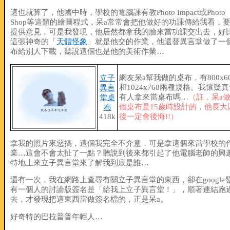
這也就算了，他國中時，學校的電腦課有教Photo Impact或Photo
Shop等這類的繪圖程式，呆a常常會把他做好的功課傳給我看，
提供意見，可是我發現，他居然都拿我的臉來當功課交出去，好
這張神奇的「
天體怪象
」就是他交的作業，他還替異言堂做了一
布給別人下載，聽說這個也是他的美術作業…
網友呆a幫我做的桌布，有800x60
立子
和1024x768兩種規格。我懷疑
異言
有人拿來當桌布嗎…
（註，呆a
堂桌
個桌布是15歲時設計的，他長大
布
418k
後一定會後悔!!）
拿我的照片來惡搞，這個我完全不介意，可是拿這個來當學校的
業…這會不會太扯了一點？聽說到後來都引起了他電腦老師的興
特地上來立子異言堂來了解我到底是誰…
還有一次，我在網路上查尋有關立子異言堂的東西，卻在google
有一個人的討論版簽名是「給我上立子異言堂！」，順著連結跑
去，才發現把這東西當做簽名檔的，正是呆a。
好奇特的巴拉普普年輕人…