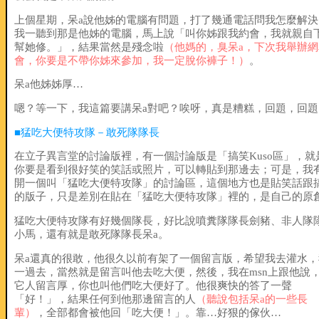
上個星期，呆a說他姊的電腦有問題，打了幾通電話問我怎麼解決
我一聽到那是他姊的電腦，馬上說「叫你姊跟我約會，我就親自
幫她修。」，結果當然是殘念啦
（他媽的，臭呆a，下次我舉辦網
會，你要是不帶你姊來參加，我一定脫你褲子！）
。
呆a他姊姊厚…
嗯？等一下，我這篇要講呆a對吧？唉呀，真是糟糕，回題，回題
■猛吃大便特攻隊－敢死隊隊長
在立子異言堂的討論版裡，有一個討論版是「搞笑Kuso區」，就
你要是看到很好笑的笑話或照片，可以轉貼到那邊去；可是，我
開一個叫「猛吃大便特攻隊」的討論區，這個地方也是貼笑話跟
的版子，只是差別在貼在「猛吃大便特攻隊」裡的，是自己的原
猛吃大便特攻隊有好幾個隊長，好比說噴糞隊隊長劍豬、非人隊
小馬，還有就是敢死隊隊長呆a。
呆a還真的很敢，他很久以前有架了一個留言版，希望我去灌水，
一過去，當然就是留言叫他去吃大便，然後，我在msn上跟他說
它人留言厚，你也叫他們吃大便好了。他很爽快的答了一聲
「好！」，結果任何到他那邊留言的人
（聽說包括呆a的一些長
輩）
，全部都會被他回「吃大便！」。靠…好狠的傢伙…