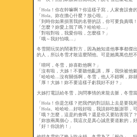
「Hola！你在幹嘛啊？你這樣子寫，人家會誤會
「Hola。妳在擔心什麼？放心啦。」
「到時你如果損害我的名譽的話，你可要負責哦
「怎麼？妳愛上我了嗎？哈哈哈…」
「對啦對啦，我愛你啦，怎麼樣？」
「哦～我好怕哦…」
冬雪開玩笑的鬧著對方，因為她知道他事事都傑
的人，所以冬雪才敢這麼鬧他。可是她萬萬也想不
「唷呵，冬雪，妳喜歡他啊？」
「沒有啦，大姊！不要聽他亂講，厚，我快被他
「哈哈哈…沒有關係啊，冬雪，他人不錯啊，妳
「厚！大姊！妳不要這樣子虧我好不好？」
大姊打電話給冬雪，詢問事情的來龍去脈，冬雪
「Hola！你是怎樣？把我們的對話貼上去是要我
「Hola。哈哈哈…好啦好啦，我請妳吃飯謝罪，
「哦？怎麼，這是約會嗎？還是你又要陷害我了
「妳放兩萬個心，我這次是真心誠意要道歉的，
「好！你說的！」
他找冬雪約了晚上吃火鍋，冬雪為了「報仇」，