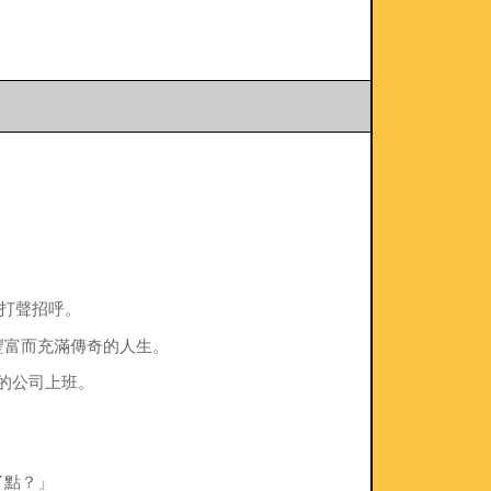
他打聲招呼。
豐富而充滿傳奇的人生。
的公司上班。
了點？」