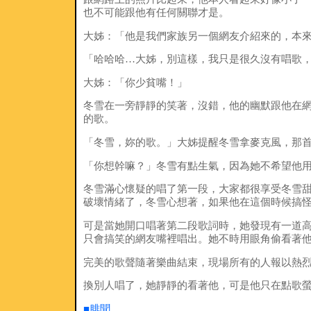
也不可能跟他有任何關聯才是。
大姊：「他是我們家族另一個網友介紹來的，本
「哈哈哈…大姊，別這樣，我只是很久沒有唱歌
大姊：「你少貧嘴！」
冬雪在一旁靜靜的笑著，沒錯，他的幽默跟他在
的歌。
「冬雪，妳的歌。」大姊提醒冬雪拿麥克風，那
「你想幹嘛？」冬雪有點生氣，因為她不希望他
冬雪滿心懷疑的唱了第一段，大家都很享受冬雪
破壞情緒了，冬雪心想著，如果他在這個時候搞
可是當她開口唱著第二段歌詞時，她發現有一道
只會搞笑的網友嘴裡唱出。她不時用眼角偷看著
完美的歌聲隨著樂曲結束，現場所有的人報以熱
換別人唱了，她靜靜的看著他，可是他只在點歌
■腓聞