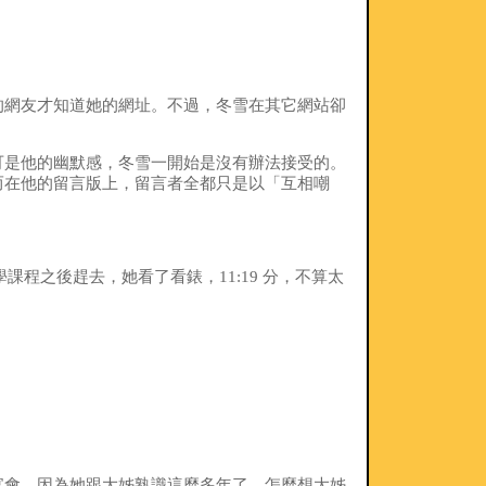
的網友才知道她的網址。不過，冬雪在其它網站卻
可是他的幽默感，冬雪一開始是沒有辦法接受的。
而在他的留言版上，留言者全都只是以「互相嘲
課程之後趕去，她看了看錶，11:19 分，不算太
宴會，因為她跟大姊熟識這麼多年了，怎麼想大姊