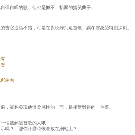
他自彈自唱的歌，但都是搬不上抬面的搞笑曲子。
他的吉它造詣不錯，可是在夜晚聽到這首歌，讓冬雪感受特別深刻。
擁有
迷惑
她所左右
一遍，能夠發現他溫柔感性的一面，是相當難得的一件事。
第一個聽到這首歌的人哦！」
暗示嗎？「那你什麼時候會放在網站上？」
」