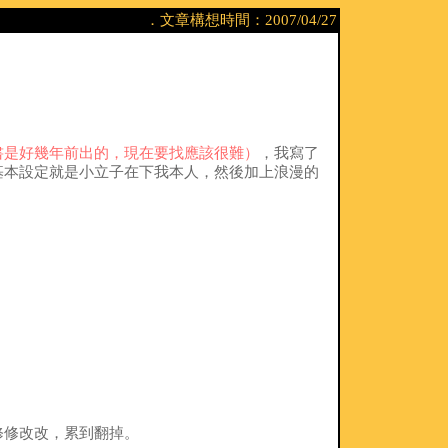
．文章構想時間：2007/04/27
書是好幾年前出的，現在要找應該很難）
，我寫了
基本設定就是小立子在下我本人，然後加上浪漫的
修修改改，累到翻掉。