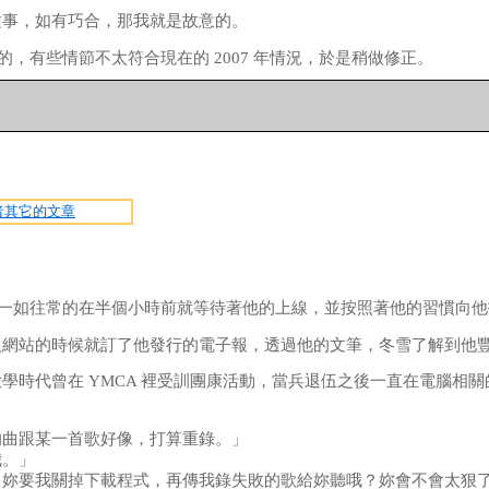
種事，如有巧合，那我就是故意的。
寫的，有些情節不太符合現在的 2007 年情況，於是稍做修正。
者其它的文章
雪」一如往常的在半個小時前就等待著他的上線，並按照著他的習慣向
人網站的時候就訂了他發行的電子報，透過他的文筆，冬雪了解到他
學時代曾在 YMCA 裡受訓團康活動，當兵退伍之後一直在電腦相關
的曲跟某一首歌好像，打算重錄。」
哦。」
，妳要我關掉下載程式，再傳我錄失敗的歌給妳聽哦？妳會不會太狠