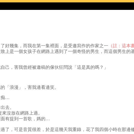
出了好幾集，而我在第一集裡面，是受邀寫作的作家之一
（註：這本
容大致上是一個女孩子在網路上遇到了一個奇怪的男生，而這個男生的
我自己，害我曾經被邀稿的傢伙狂問說「這是真的嗎？」
寫的「浪漫」，害我邊看邊笑。
白痴…
發出去。
我從來沒放在網路上過。
裡面有提到一首歌，媽的…
錄過了，可是音質很差，於是這幾天我重錄，花了我四個小時在那邊