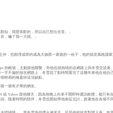
點類似，我蠻喜歡的，所以自己想出合音。」
合音，嚇了我一大跳。」
駐足之外，也順理成章的成為大姊那一家族的一份子，他的搞笑風格讓
 和 Skype 的帳號，主動跟他聯繫，而他也很熱情的在網路上與冬雪
都一字不漏的放在網路上，冬雪花了點時間看完了這幾年來他在他自
華很輕易的掩蓋掉這項缺點。
這樣一個有才華的網友。
N 或 Yahoo 跟他聊天，因為他晚上向來不開即時通訊軟體，都只
心頭。隨著時間的陪伴，冬雪也開始學他南征北討，跟著他在各個不
「夫唱婦隨」，害冬雪急得撲火滅謠言，可是他卻故意對號入座，故