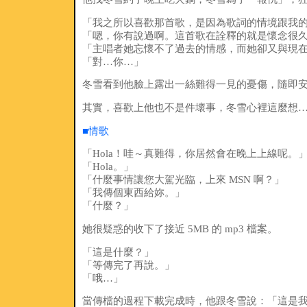
「我之所以喜歡那首歌，是因為歌詞的情境跟我
「嗯，你有說過啊。這首歌在詮釋的就是懷念很
「主唱者她忘懷不了過去的情感，而她卻又與現
「對…你…」
冬雪看到他臉上露出一絲難得一見的憂傷，隨即
其實，喜歡上他也不是件壞事，冬雪心裡這麼想
■情歌
「Hola！哇～真難得，你居然會在晚上上線呢。
「Hola。」
「什麼事情讓您大駕光臨，上來 MSN 啊？」
「我傳個東西給妳。」
「什麼？」
她很疑惑的收下了接近 5MB 的 mp3 檔案。
「這是什麼？」
「等傳完了再說。」
「哦…」
當傳檔的過程下載完成時，他跟冬雪說：「這是