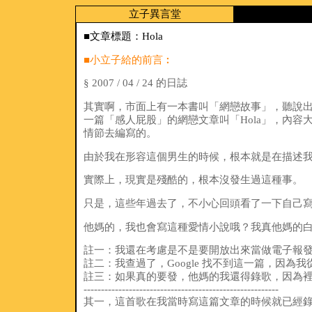
立子異言堂
■文章標題：Hola
■小立子給的前言︰
§ 2007 / 04 / 24 的日誌
其實啊，市面上有一本書叫「網戀故事」，聽說
一篇「感人屁股」的網戀文章叫「Hola」，內
情節去編寫的。
由於我在形容這個男生的時候，根本就是在描述
實際上，現實是殘酷的，根本沒發生過這種事。
只是，這些年過去了，不小心回頭看了一下自己
他媽的，我也會寫這種愛情小說哦？我真他媽的
註一：我還在考慮是不是要開放出來當做電子報
註二：我查過了，Google 找不到這一篇，因為
註三：如果真的要發，他媽的我還得錄歌，因為
--------------------------------------------------------
其一，這首歌在我當時寫這篇文章的時候就已經