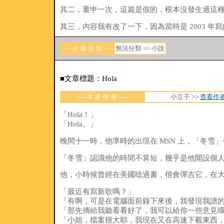
其二，重申一次，這篇是假的，根本沒發生過這
其三，內容我有改了一下，因為當時是 2003 年
-----文 章 分 類-----
無法分類 >> 小說
■文章標題：Hola
-----本 篇 作 者 -----
小立子 >>
查看作
「Hola！」
「Hola。」
晚間十一時，他準時的出現在 MSN 上，「冬
「冬雪」認識他的時間不算短，幾乎是他開設個
他，小時候曾經在美國唸過書，很會彈吉它，在大
「最近有寫新歌嗎？」
「有啊，可是在電腦面前錄下來後，我發現我譜
「那先傳給我聽看看好了，我可以給你一些意見
「小姐，檔案很大耶，我現在又在高速下載東西