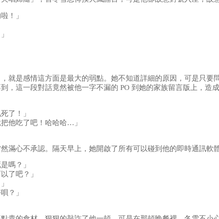
的啦！」
！」
出，就是感情這方面是最大的弱點。她不知道詳細的原因，可是只要
到，這一段對話竟然被他一字不漏的 PO 到她的家族留言版上，造
氣死了！」
就把他吃了吧！哈哈哈…」
當然滿心不承認。隔天早上，她開啟了所有可以碰到他的即時通訊軟
死是嗎？」
可以了吧？」
？」
好唄？」
狂點貴的食材，狠狠的敲詐了他一頓，可是在那頓晚餐裡，冬雪不小