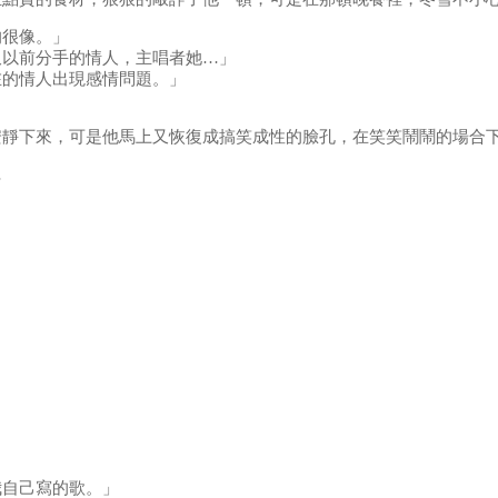
的很像。」
久以前分手的情人，主唱者她…」
在的情人出現感情問題。」
安靜下來，可是他馬上又恢復成搞笑成性的臉孔，在笑笑鬧鬧的場合
…
」
我自己寫的歌。」