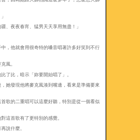
。」
無疆、夜夜春宵、猛男天天享用無盡！」
手中，他就會用很奇特的嗓音唱著許多好笑到不行
麥克風。
她比了比，暗示「妳要開始唱了」。
後，她發現他將麥克風湊到嘴邊，看來是準備要來
這首歌的二重唱可以這麼好聽，特別是從一個看似
她對這首歌有了更特別的感覺。
有再說什麼。