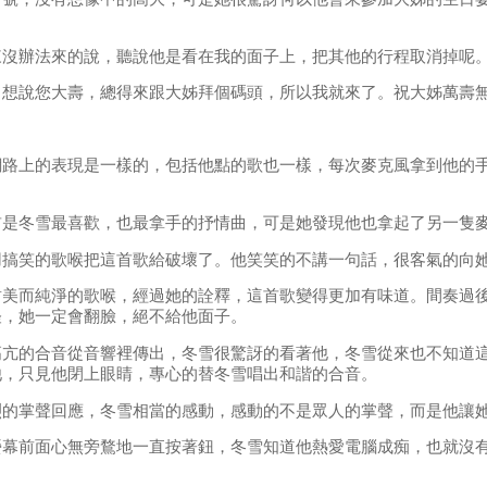
來沒辦法來的說，聽說他是看在我的面子上，把其他的行程取消掉呢
，想說您大壽，總得來跟大姊拜個碼頭，所以我就來了。祝大姊萬壽
網路上的表現是一樣的，包括他點的歌也一樣，每次麥克風拿到他的
首是冬雪最喜歡，也最拿手的抒情曲，可是她發現他也拿起了另一隻
用搞笑的歌喉把這首歌給破壞了。他笑笑的不講一句話，很客氣的向
甜美而純淨的歌喉，經過她的詮釋，這首歌變得更加有味道。間奏過
怪，她一定會翻臉，絕不給他面子。
高亢的合音從音響裡傳出，冬雪很驚訝的看著他，冬雪從來也不知道
他，只見他閉上眼睛，專心的替冬雪唱出和諧的合音。
烈的掌聲回應，冬雪相當的感動，感動的不是眾人的掌聲，而是他讓
螢幕前面心無旁鶩地一直按著鈕，冬雪知道他熱愛電腦成痴，也就沒