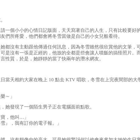
求。
申請一個小小的心情日記版面，天天寫著自己的人生，只有比較要好
網友們所疼愛，他們都會將冬雪當做是自己的小女兒般看待。
是她都沒有主動跟他傳過任何訊息，因為冬雪雖然很欣賞他的文筆，
，可是沒有一張是正經的，他放的全都是些會讓人噴飯的搞怪照片。
留言性質，於是，她靜靜的當了快兩年的潛水網友。
天相約大家在晚上 10 點去 KTV 唱歌，冬雪在上完夜間部的大學
快樂～」
然，她發現了一個陌生男子正在電腦面前點歌。
活寶，他叫…」
冬雪』，我有訂你的電子報。」
一號，沒有想像中的高大，可是她很驚訝何以他會來參加大姊的生日