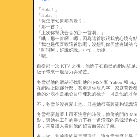
「Hola！」
「Hola。」
「你怎麼知道那首歌？」
「那一首？」
「上次你幫我合音的那一首啊。」
「哦，那一首啊，嗯，因為這首歌跟我的心境有
「我也是很喜歡這首歌呢，沒想到你居然有辦法
「呵呵呵，好說好說。小忙，勿擾。」
「嗯。」
自從那一次 KTV 之後，他除了在自己的網站
版子帶來一股活力與光芒。
冬雪從他的網站裡找到他的 MSN 和 Yahoo
在網站上隱瞞什麼，甚至連生辰八字、家庭背景
他的外表不是她心目中理想的樣子，可是他的才
不，冬雪並沒有愛上他，只是她很高興能夠認識
冬雪都要趁著上司不注意的時候，偷偷的開啟 MS
點，讓她在工作的壓力下有一道清涼的泉源湧過
多，常常讓人看到他的留言而笑岔了氣。
有一次，別的家族留言開玩笑，說冬雪怎麼老是