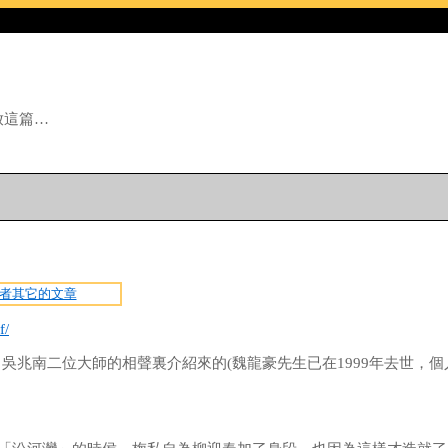
放這篇…
者其它的文章
f/
吳兆南二位大師的相聲裏介紹來的(魏龍豪先生已在1999年去世，個
。