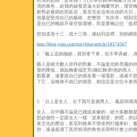
對決的起由，是在燕十三(王學圻飾)和梅蘭芳合
演的角色，給我的啟發是遠大於梅蘭芳的，僅管
新勢必會因此而延宕，甚至完全沒有出頭的天日
他還是堅持自已的藝術，把整部「失街亭」唱到完
是自已的晚節不保空留遣憾，而是要梅記往「提
想知道燕十三，或十三燕，連結到這裡，別的網
http://blog.yam.com/tonyblue/article/18574567
2.「戴上這紙枷鎖，就別拿下來，也不準弄破」-
藝人是絕大數人崇拜的對象，不論是光鮮亮麗的
發的降低，就如梅妻福芝芳(陳紅飾)對他的情人、
觀看著，連要跟自已的朋友看一場電影，或者不
了它，這種身不由已的感受，相信這是古往今來
3.「台上是女人，台下我可是個男人」-氣節與風
女人，在中國不論是已婚或未嫁的，絕大多數都
想必個性一定跟女人一樣「逆來順受」的吧，所
來文化的壓迫，甚至到後來不惜使用打傷寒針、蓄
持，遠遠超過了其所扮演的角色在當時社會上的