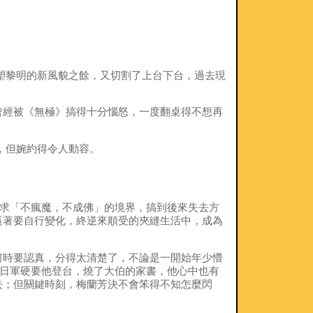
形塑黎明的新風貌之餘，又切割了上台下台，過去現
曾經被《無極》搞得十分惱怒，一度翻桌得不想再
，但婉約得令人動容。
追求「不瘋魔，不成佛」的境界，搞到後來失去方
逼著要自行變化，終逆來順受的夾縫生活中，成為
何時要認真，分得太清楚了，不論是一開始年少懵
到日軍硬要他登台，燒了大伯的家書，他心中也有
去；但關鍵時刻，梅蘭芳決不會笨得不知怎麼閃