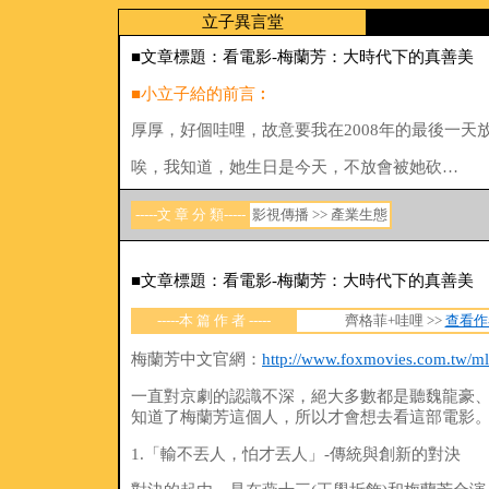
立子異言堂
■文章標題：看電影-梅蘭芳：大時代下的真善美
■小立子給的前言︰
厚厚，好個哇哩，故意要我在2008年的最後一天
唉，我知道，她生日是今天，不放會被她砍…
-----文 章 分 類-----
影視傳播 >> 產業生態
■文章標題：看電影-梅蘭芳：大時代下的真善美
-----本 篇 作 者 -----
齊格菲+哇哩
>>
查看作
梅蘭芳中文官網：
http://www.foxmovies.com.tw/ml
一直對京劇的認識不深，絕大多數都是聽魏龍豪、
知道了梅蘭芳這個人，所以才會想去看這部電影
1.「輸不丟人，怕才丟人」-傳統與創新的對決