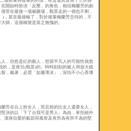
了二個前輩與後輩的對擂，在這邊其實燕十三所扮
，在開始時扮演「反壓」的角色，相信梅蘭芳的創
，僅管在最後一場被砸場，觀眾走的一個也不剩，
。)，甚至最後輸了，對於後輩梅蘭芳交待的，不
界大師」這個稱號是當之無愧的。
凡人，但愈是紅的藝人，想當平凡人的可能性就愈
我的，是座兒(觀眾)的。時時刻刻的被人用放大鏡
名裂，戴著，必需「如履薄冰」，深怕不小心弄壞
梅蘭芳在台上扮女人，而且扮的比女人還要女人，
很堅決的以「下了台我可是男人」為由，來拒絕外
毛、潔身自愛的氣節與風骨及有所為有所不為的堅