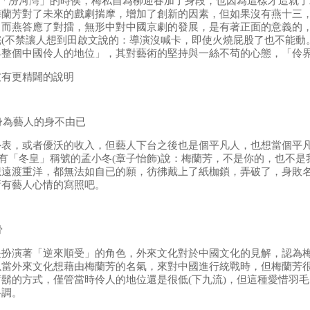
演「汾河灣」的時侯，梅私自為柳迎春加了身段，也因為這樣才造就
梅蘭芳對了未來的戲劇揣摩，增加了創新的因素，但如果沒有燕十三
，而燕答應了對擂，無形中對中國京劇的發展，是有著正面的意義的
(不禁讓人想到田啟文說的：導演沒喊卡，即使火燒屁股了也不能動
昇整個中國伶人的地位」，其對藝術的堅持與一絲不苟的心態，「伶
友有更精闢的說明
身為藝人的身不由已
外表，或者優沃的收入，但藝人下台之後也是個平凡人，也想當個平
有「冬皇」稱號的孟小冬(章子怡飾)說：梅蘭芳，不是你的，也不是
想遠渡重洋，都無法如自已的願，彷彿戴上了紙枷鎖，弄破了，身敗
所有藝人心情的寫照吧。
骨
是扮演著「逆來順受」的角色，外來文化對於中國文化的見解，認為
以當外來文化想藉由梅蘭芳的名氣，來對中國進行統戰時，但梅蘭芳
鬍的方式，僅管當時伶人的地位還是很低(下九流)，但這種愛惜羽
格調。