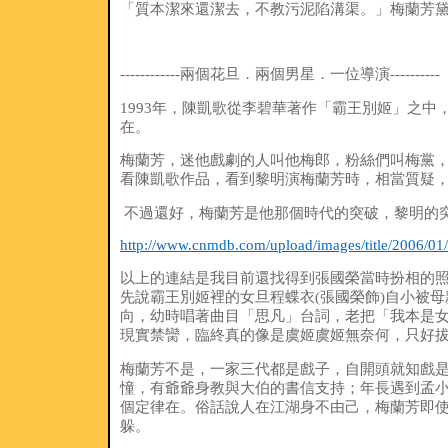
「質本潔來還潔去，不教污泥陷溝渠。」梅蘭芳
------------兩個花旦．兩個男星．一位導演----------
1993年，陳凱歌從李碧華著作「霸王別姬」之
在。
梅蘭芳，迷他戲劇的人叫他梅郎，粉絲們叫梅黨
看陳凱歌作品，看到黎明演梅蘭芳時，相當質疑
不過還好，梅蘭芳是他那個時代的突破，黎明的
http://www.cnmdb.com/upload/images/title/2006/01
以上的連結是我目前還找得到張國榮當時扮相的
先說霸王別姬裡的女旦程蝶衣(張國榮飾)自小被
向，幼時唱著曲目「思凡」台詞，老把「我本是
現實禁臠，臨終真的像是虞姬虞姬無奈何，只好
梅蘭芳不是，一家三代都是戲子，自開頭就知戲
憧，有爺爺身教與大伯的書信支持；年長遇到孟小
個定律在。俗話說人在江湖身不由己，梅蘭芳即
躲。