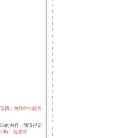
習慣，會找些年輕音
.5G的內容，我還得要
個小時，超想砍