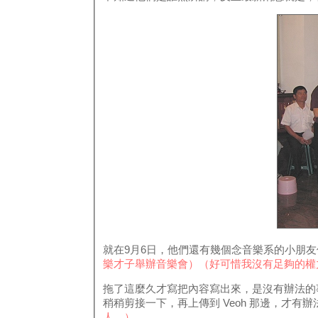
就在9月6日，他們還有幾個念音樂系的小朋
樂才子舉辦音樂會）
（好可惜我沒有足夠的權
拖了這麼久才寫把內容寫出來，是沒有辦法的事，
稍稍剪接一下，再上傳到 Veoh 那邊，才有辦
人…）
。