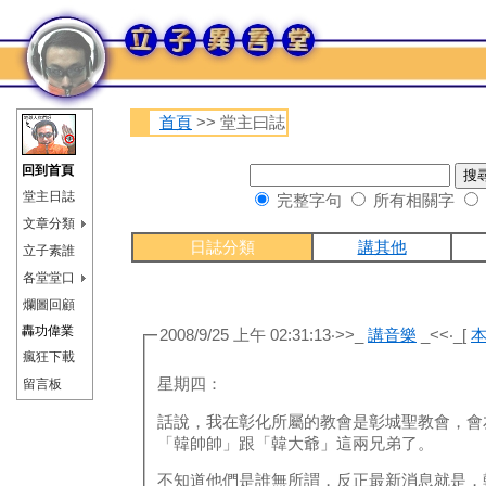
首頁
>> 堂主曰誌
回到首頁
堂主日誌
完整字句
所有相關字
文章分類
日誌分類
講其他
立子素誰
各堂堂口
爛圖回顧
轟功偉業
2008/9/25 上午 02:31:13‧>>_
講音樂
_<<‧_[
瘋狂下載
星期四：
留言板
話說，我在彰化所屬的教會是彰城聖教會，會
「韓帥帥」跟「韓大爺」這兩兄弟了。
不知道他們是誰無所謂，反正最新消息就是，