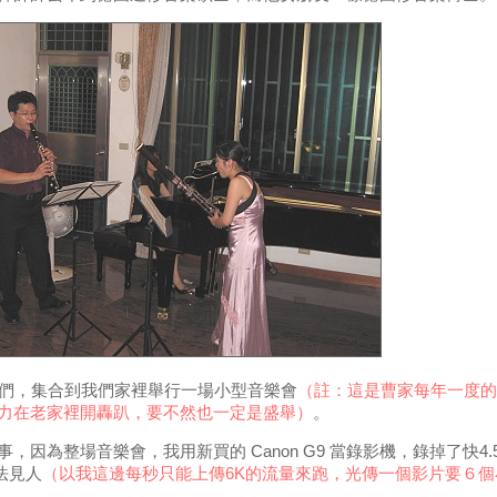
友們，集合到我們家裡舉行一場小型音樂會
（註：這是曹家每年一度的
力在老家裡開轟趴，要不然也一定是盛舉）
。
因為整場音樂會，我用新買的 Canon G9 當錄影機，錄掉了快4
法見人
（以我這邊每秒只能上傳6K的流量來跑，光傳一個影片要６