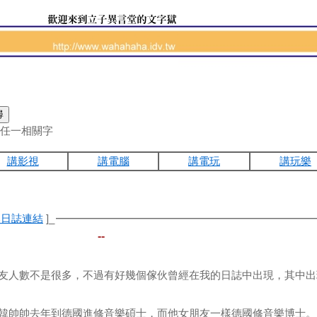
任一相關字
講影視
講電腦
講電玩
講玩樂
本日誌連結
]_
--
友人數不是很多，不過有好幾個傢伙曾經在我的日誌中出現，其中出
韓帥帥去年到德國進修音樂碩士，而他女朋友一樣德國修音樂博士。