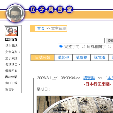
首頁
>> 堂主曰誌
回到首頁
堂主日誌
完整字句
所有相關字
文章分類
日誌分類
講其他
講影視
講電腦
立子素誰
各堂堂口
爛圖回顧
轟功偉業
2009/2/1 上午 08:33:04‧>>_
講玩樂
_<<‧_[
本
瘋狂下載
-日本行回來囉-
星期日：
留言板