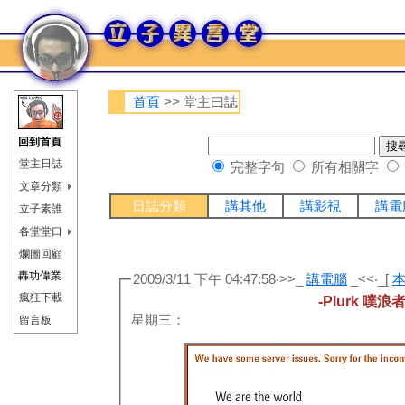
首頁
>> 堂主曰誌
回到首頁
堂主日誌
完整字句
所有相關字
文章分類
日誌分類
講其他
講影視
講電
立子素誰
各堂堂口
爛圖回顧
轟功偉業
2009/3/11 下午 04:47:58‧>>_
講電腦
_<<‧_[
瘋狂下載
-Plurk 噗浪
星期三：
留言板