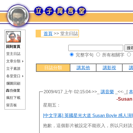
首頁
>> 堂主曰誌
回到首頁
堂主日誌
完整字句
所有相關字
文章分類
日誌分類
講其他
講影視
立子素誰
各堂堂口
爛圖回顧
轟功偉業
2009/4/17 上午 02:15:04‧>>_
講音樂
_<<‧_[
瘋狂下載
-Susan
星期五：
留言板
[中文字幕] 英國星光大道 Susan Boyle 感人演唱 
抱歉，這個影片被設定不能崁入，所以只好請大家連