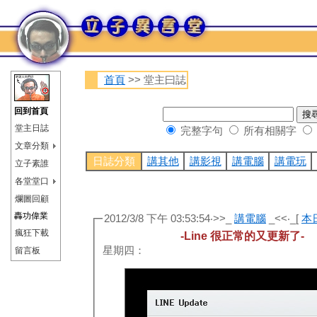
首頁
>> 堂主曰誌
回到首頁
堂主日誌
完整字句
所有相關字
文章分類
日誌分類
講其他
講影視
講電腦
講電玩
立子素誰
各堂堂口
爛圖回顧
轟功偉業
2012/3/8 下午 03:53:54‧>>_
講電腦
_<<‧_[
本
瘋狂下載
-Line 很正常的又更新了-
星期四：
留言板