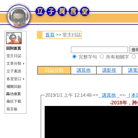
首頁
>> 堂主曰誌
回到首頁
堂主日誌
完整字句
所有相關字
文章分類
日誌分類
講其他
講影視
講電
立子素誰
各堂堂口
爛圖回顧
轟功偉業
2019/1/1 上午 12:14:48‧>>_
講其他
_<<‧_[
本
瘋狂下載
-2018年，
留言板