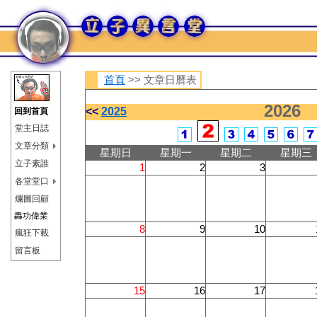
首頁
>> 文章日曆表
2026
<<
2025
回到首頁
堂主日誌
文章分類
星期日
星期一
星期二
星期三
立子素誰
1
2
3
各堂堂口
爛圖回顧
轟功偉業
8
9
10
瘋狂下載
留言板
15
16
17