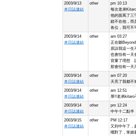
2003/9/13
other
pm 10:13
本日誌連結
每次老弟Kit
他的面罵了三
錯不在他，而
各位，我可不
2003/9/14
other
am 03:27
本日誌連結
正在聽Bey
原諒我這一生
也會怕有一天
背棄了理想 
那會怕有一天
2003/9/14
other
am 07:20
本日誌連結
天亮了我都不知道
2003/9/14
other
am 12:51
本日誌連結
厚!!老弟kit
2003/9/14
other
pm 12:24
本日誌連結
中午十二點半
2003/9/15
other
PM 12:17
本日誌連結
又到中午了，
哦對了，笨娘