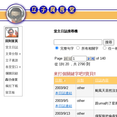
堂主日誌搜尋機
回到首頁
堂主日誌
完整句字
所有相關字
任一
文章分類
Page
of 140
立子素誰
則
從 1到 20 ，共 2790
各堂堂口
爛圖回顧
來打個關鍵字吧!!寶貝!!
轟功偉業
日期
分類
日誌內容
瘋狂下載
2003/9/2
other
颱風天居然沒
留言板
本日誌連結
2003/9/5
other
跟uma約了
本日誌連結
2003/9/13
other
偶幫擬把倫森