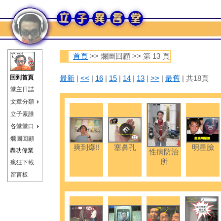
首頁
>> 爛圖回顧 >> 第 13 頁
回到首頁
最新
|
<<
|
16
|
15
|
14
|
13
|
>>
|
最舊
| 共18頁
堂主日誌
文章分類
立子素誰
各堂堂口
爛圖回顧
爽到爆!!
塞鼻孔
明星臉
轟功偉業
性病防治
所
瘋狂下載
留言板