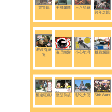
買隻鵝
手機爛圖
王八烏龜
跨年之跳
叔叔有練
沒理頭髮
小心地滑
挑戰爛圖
過
極速狂飆Ⅰ
整型前後
彰化大便
Shit Wars