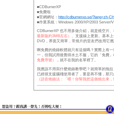
■CDBurnerXP
■免費啦
■官網網址：
http://cdburnerxp.se/?lang=zh-C
■作業系統：Windows 2000/XP/2003 Server/Vi
CDBurnerXP 也不用多做介紹，就是燒
最新版約3MB左右）
、支援線上更新。基本上
DVD，界面又簡單，常燒片的堂友們改用它
啊免費的燒錄軟體就只有這個嗎？實際上有一狗票
一，但我試用後覺得水土不服，它的「免費」
免費序號）
，就不在我的名單裡了。
我應該不用寫什麼燒錄教學吧？就簡單的拖拉
已經很支援腦殘使用者了，要是再不懂，那只
（語音燒錄法：「喂！你幫我把這個燒出來，