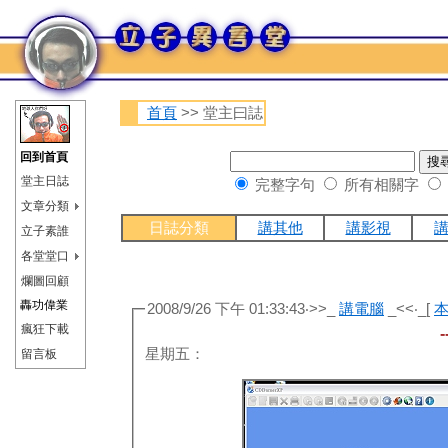
首頁
>> 堂主曰誌
回到首頁
堂主日誌
完整字句
所有相關字
文章分類
日誌分類
講其他
講影視
立子素誰
各堂堂口
爛圖回顧
轟功偉業
2008/9/26 下午 01:33:43‧>>_
講電腦
_<<‧_[
瘋狂下載
-
星期五：
留言板