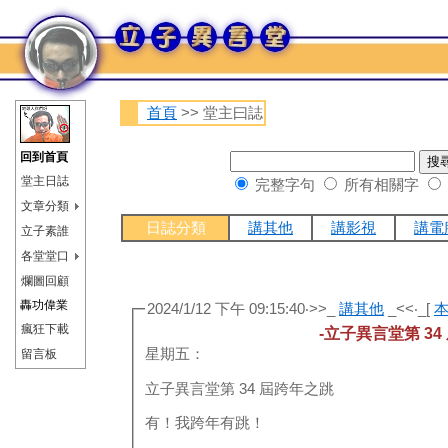
首頁
>> 堂主曰誌
回到首頁
堂主日誌
完整字句
所有相關字
文章分類
日誌分類
講其他
講影視
講電
立子素誰
各堂堂口
爛圖回顧
轟功偉業
2024/1/12 下午 09:15:40‧>>_
講其他
_<<‧_[
瘋狂下載
-立子異言堂第 34
星期五：
留言板
立子異言堂第 34 屆跨年之跳
有！我跨年有跳！