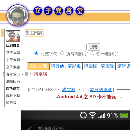
首頁
>> 堂主曰誌
回到首頁
堂主日誌
完整字句
所有相關字
任一相關字
文章分類
日誌分類
講其他
講影視
講電腦
講電玩
講玩
立子素誰
你所在的分類：
講電腦
各堂堂口
爛圖回顧
轟功偉業
2014/5/1 下午 02:00:53‧>>_
講電腦
_<<‧_[
本日誌連結
]_
瘋狂下載
-Android 4.4 之 SD 卡不能玩…-
星期四：
留言板