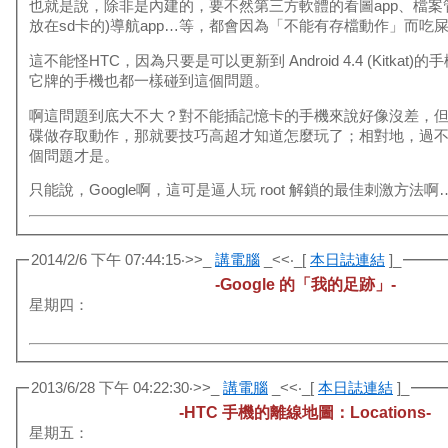
也就是說，除非是內建的，要不然第三方軟體的看圖app、檔案管
放在sd卡的)導航app…等，都會因為「不能有存檔動作」而吃
這不能怪HTC，因為只要是可以更新到 Android 4.4 (Kitkat
它牌的手機也都一樣碰到這個問題。
啊這問題到底大不大？對不能插記憶卡的手機來說好像沒差，
碟做存取動作，那就要技巧高超才知道怎麼玩了；相對地，過
個問題才是。
只能說，Google啊，這可是逼人玩 root 解鎖的最佳刺激方法啊
2014/2/6 下午 07:44:15‧>>_
講電腦
_<<‧_[
本日誌連結
]_
-Google 的「我的足跡」-
星期四：
2013/6/28 下午 04:22:30‧>>_
講電腦
_<<‧_[
本日誌連結
]_
-HTC 手機的離線地圖：Locations-
星期五：