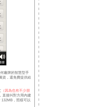
任何廠牌的智慧型手
圖圖資，還免費提供給
文
（因為也有不少朋
時，直接叫對方用內建
 132MB，照樣可以