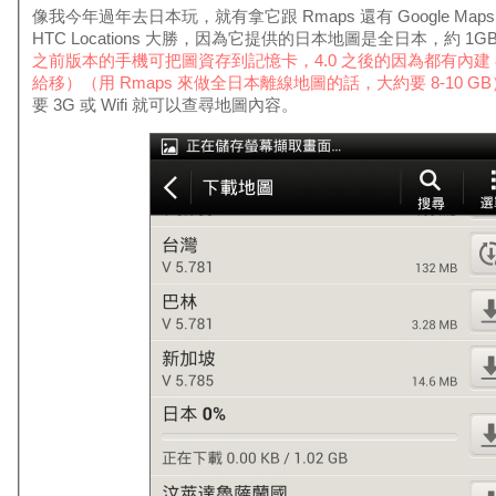
像我今年過年去日本玩，就有拿它跟 Rmaps 還有 Google Ma
HTC Locations 大勝，因為它提供的日本地圖是全日本，約 1G
之前版本的手機可把圖資存到記憶卡，4.0 之後的因為都有內建 8
給移）（用 Rmaps 來做全日本離線地圖的話，大約要 8-10 GB
要 3G 或 Wifi 就可以查尋地圖內容。