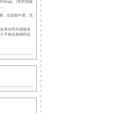
理app、(有把地圖
屎…
)的手機，全部都中獎，其
但如果你想外接隨身
不久平板也會碰到這
…