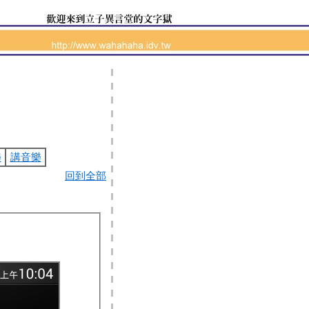
樂
講音樂
回到全部