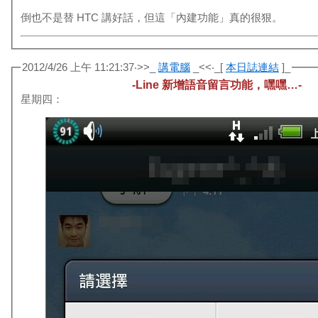
倒也不是替 HTC 講好話，但這「內建功能」真的很狠。
2012/4/26 上午 11:21:37‧>>_
講電腦
_<<‧_[
本日誌連結
]_
-Line 新增語音留言功能，嘿嘿…-
星期四：