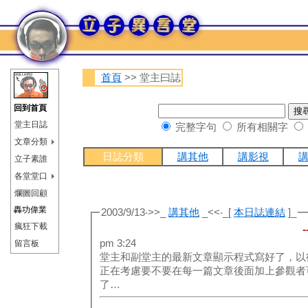
首頁
>> 堂主曰誌
回到首頁
堂主日誌
完整字句
所有相關字
文章分類
日誌分類
講其他
講影視
立子素誰
各堂堂口
爛圖回顧
轟功偉業
2003/9/13‧>>_
講其他
_<<‧_[
本日誌連結
]_
瘋狂下載
-
pm 3:24
留言板
堂主和副堂主的最新文章顯示程式寫好了，以
正在考慮要不要在每一篇文章後面加上參觀者
了…